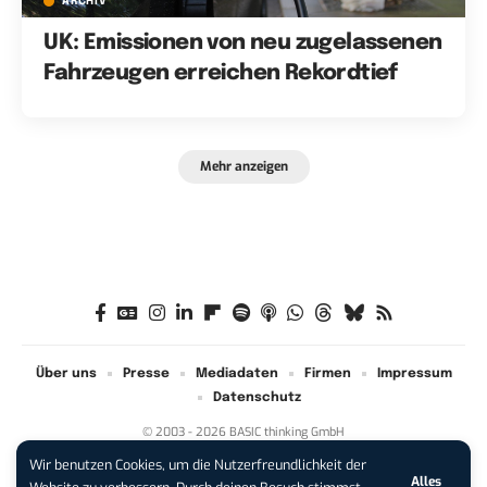
ARCHIV
UK: Emissionen von neu zugelassenen
Fahrzeugen erreichen Rekordtief
Mehr anzeigen
Über uns
Presse
Mediadaten
Firmen
Impressum
Datenschutz
© 2003 - 2026 BASIC thinking GmbH
Wir benutzen Cookies, um die Nutzerfreundlichkeit der
Alles
iPhone 17 Pro sichern:
Für 1 € +