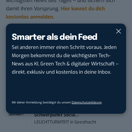
wichtigsten News des Tages – und sichern sich
damit ihren Vorsprung.
Hier kannst du dich
kostenlos anmelden.
STELLENANZEIGEN
Smarter als dein Feed
Sei anderen immer einen Schritt voraus. Jeden
Social Media Content Creator (m/w/d)
Morgen bekommst du die wichtigsten Tech-
moveUP Media GmbH
in
Düsseldorf
News aus KI, Green Tech & digitaler Wirtschaft –
direkt, exklusiv und kostenlos in deine Inbox.
Anforderungs- und Projektmanager
touristische...
trendtours Holding GmbH
in
Eschborn
Mit deiner Anmeldung bestätigst du unsere
Datenschutzerklärung
.
Content Manager (m/w/g) mit
Schwerpunkt Socia...
LEUCHTTURM1917
in
Geesthacht