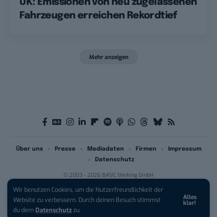
UK: Emissionen von neu zugelassenen
Fahrzeugen erreichen Rekordtief
Mehr anzeigen
Über uns
Presse
Mediadaten
Firmen
Impressum
Datenschutz
© 2003 - 2026 BASIC thinking GmbH
Wir benutzen Cookies, um die Nutzerfreundlichkeit der
Alles
iPhone 17 Pro sichern:
Für 1 € +
Website zu verbessern. Durch deinen Besuch stimmst
klar!
200 € Hardware-Bonus!
du dem
Datenschutz
zu.