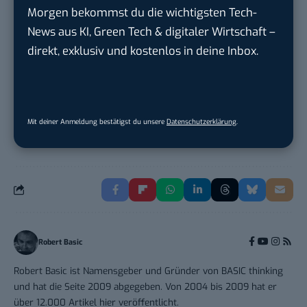
Content Manager (m/w/g) mit
Morgen bekommst du die wichtigsten Tech-
Schwerpunkt Socia...
News aus KI, Green Tech & digitaler Wirtschaft –
LEUCHTTURM1917
in
Geesthacht
direkt, exklusiv und kostenlos in deine Inbox.
Editorial Prompt Engineer (m/w/d)
Motor Presse Verlagsgesellschaft mbH
in
Stuttgart
Mit deiner Anmeldung bestätigst du unsere
Datenschutzerklärung
.
Robert Basic
Robert Basic ist Namensgeber und Gründer von BASIC thinking
und hat die Seite 2009 abgegeben. Von 2004 bis 2009 hat er
über 12.000 Artikel hier veröffentlicht.