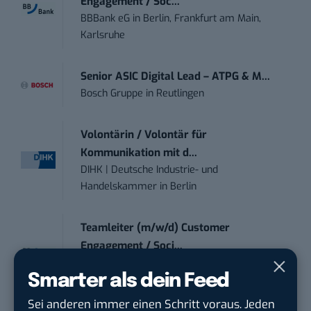
Engagement / Soc...
BBBank eG
in
Berlin, Frankfurt am Main,
Karlsruhe
Senior ASIC Digital Lead – ATPG & M...
Bosch Gruppe
in
Reutlingen
Volontärin / Volontär für
Kommunikation mit d...
DIHK | Deutsche Industrie- und
Handelskammer
in
Berlin
Teamleiter (m/w/d) Customer
Engagement / Soci...
BBBank eG
in
Berlin, Frankfurt am Main,
Smarter als dein Feed
Karlsruhe
Sei anderen immer einen Schritt voraus. Jeden