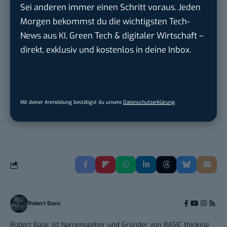
Social Media Consultant & Account Lead
Sei anderen immer einen Schritt voraus. Jeden
(m...
Morgen bekommst du die wichtigsten Tech-
Social DNA GmbH
in
Frankfurt am Main,
News aus KI, Green Tech & digitaler Wirtschaft –
Frankfurt am Main
direkt, exklusiv und kostenlos in deine Inbox.
Sales-Manager (m/w/d) Online-
Marketing
.wtv Württemberger Medien GmbH & ...
in
Mit deiner Anmeldung bestätigst du unsere
Datenschutzerklärung
.
Heilbronn, F...
Robert Basic
Robert Basic ist Namensgeber und Gründer von BASIC thinking