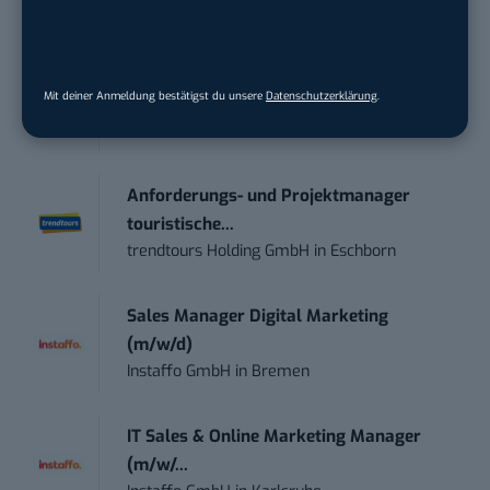
STELLENANZEIGEN
Mit deiner Anmeldung bestätigst du unsere
Datenschutzerklärung
.
Social Media Content Creator (m/w/d)
moveUP Media GmbH
in
Düsseldorf
Anforderungs- und Projektmanager
touristische...
trendtours Holding GmbH
in
Eschborn
Sales Manager Digital Marketing
(m/w/d)
Instaffo GmbH
in
Bremen
IT Sales & Online Marketing Manager
(m/w/...