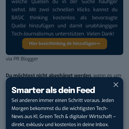
welche Quellen du in der Suche häufiger
siehst. Mit zwei schnellen Klicks kannst du
BASIC thinking kostenlos als bevorzugte
Quelle hinzufügen und damit unabhängigen
Tech-Journalismus unterstützen. Vielen Dank!
Hier basicthinking.de hinzufügen
via
PR Blogger
Du möchtest nicht abgehängt werden
, wenn es um
KI, Green Tech und die Tech-Themen von Morgen
Smarter als dein Feed
geht? Über 12.000 smarte Leser bekommen jeden
Tag UPDATE, unser Tech-Briefing mit den
Sei anderen immer einen Schritt voraus. Jeden
wichtigsten News des Tages – und sichern sich
Morgen bekommst du die wichtigsten Tech-
damit ihren Vorsprung.
Hier kannst du dich
News aus KI, Green Tech & digitaler Wirtschaft –
kostenlos anmelden.
direkt, exklusiv und kostenlos in deine Inbox.