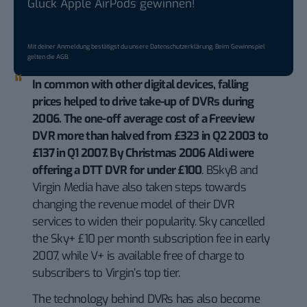
Glück Apple AirPods gewinnen!
Mit deiner Anmeldung bestätigst du unsere
Datenschutzerklärung
. Beim Gewinnspiel
gelten die
AGB
.
In common with other digital devices, falling
prices helped to drive take-up of DVRs during
2006. The one-off average cost of a Freeview
DVR more than halved from £323 in Q2 2003 to
£137 in Q1 2007.
By Christmas 2006 Aldi were
offering a DTT DVR for under £100
. BSkyB and
Virgin Media have also taken steps towards
changing the revenue model of their DVR
services to widen their popularity. Sky cancelled
the Sky+ £10 per month subscription fee in early
2007, while V+ is available free of charge to
subscribers to Virgin’s top tier.
The technology behind DVRs has also become