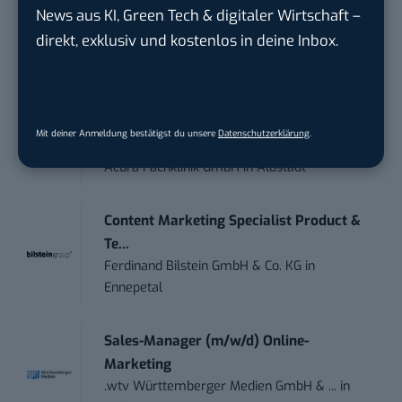
News aus KI, Green Tech & digitaler Wirtschaft –
IT Sales & Online Marketing Manager
direkt, exklusiv und kostenlos in deine Inbox.
(m/w/...
Instaffo GmbH
in
Karlsruhe
Marketing Manager – Content
Mit deiner Anmeldung bestätigst du unsere
Datenschutzerklärung
.
Marketing /...
Acura Fachklinik GmbH
in
Albstadt
Content Marketing Specialist Product &
Te...
Ferdinand Bilstein GmbH & Co. KG
in
Ennepetal
Sales-Manager (m/w/d) Online-
Marketing
.wtv Württemberger Medien GmbH & ...
in