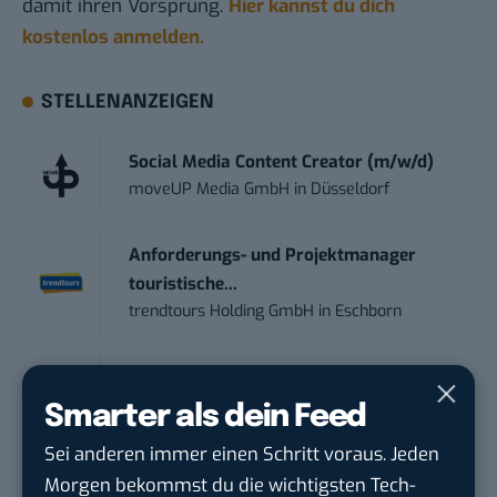
damit ihren Vorsprung.
Hier kannst du dich
kostenlos anmelden.
STELLENANZEIGEN
Social Media Content Creator (m/w/d)
moveUP Media GmbH
in
Düsseldorf
Anforderungs- und Projektmanager
touristische...
trendtours Holding GmbH
in
Eschborn
Social Media Manager – Content
Creation...
Smarter als dein Feed
Wiedmann & Winz GmbH
in
Geislingen an
Sei anderen immer einen Schritt voraus. Jeden
der Steige
Morgen bekommst du die wichtigsten Tech-