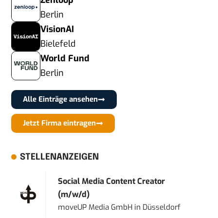
Zenloop
Berlin
VisionAI
Bielefeld
World Fund
Berlin
Alle Einträge ansehen
Jetzt Firma eintragen
STELLENANZEIGEN
Social Media Content Creator
(m/w/d)
moveUP Media GmbH
in
Düsseldorf