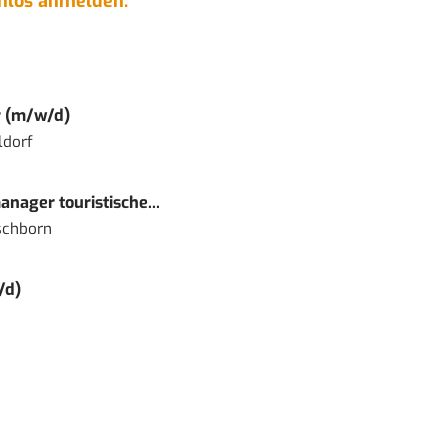
enlos anmelden.
r (m/w/d)
ldorf
nager touristische...
schborn
/d)