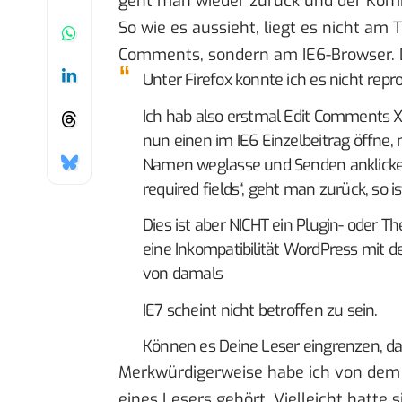
geht man wieder zurück und der Komm
So wie es aussieht, liegt es nicht am
Comments, sondern am IE6-Browser. 
Unter Firefox konnte ich es nicht repr
Ich hab also erstmal Edit Comments 
nun einen im IE6 Einzelbeitrag öffne
Namen weglasse und Senden anklicke, d
required fields“, geht man zurück, so
Dies ist aber NICHT ein Plugin- oder T
eine Inkompatibilität WordPress mit 
von damals
IE7 scheint nicht betroffen zu sein.
Können es Deine Leser eingrenzen, das
Merkwürdigerweise habe ich von dem 
eines Lesers gehört. Vielleicht hatte