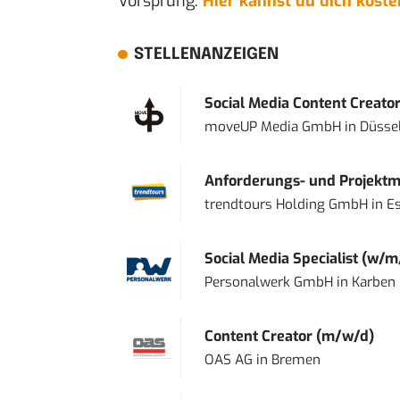
Vorsprung.
Hier kannst du dich kost
STELLENANZEIGEN
Social Media Content Creato
moveUP Media GmbH
in
Düsse
Anforderungs- und Projektma
trendtours Holding GmbH
in
E
Social Media Specialist (w/m
Personalwerk GmbH
in
Karben
Content Creator (m/w/d)
OAS AG
in
Bremen