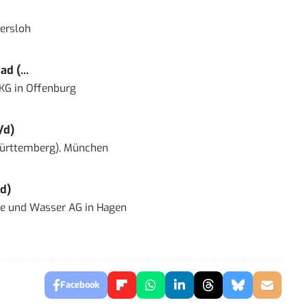
ersloh
d (...
 KG
in
Offenburg
/d)
ürttemberg), München
d)
ie und Wasser AG
in
Hagen
Facebook