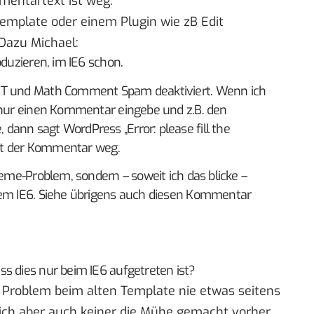
entartext ist weg.
 Template oder einem Plugin wie zB Edit
Dazu Michael:
oduzieren, im IE6 schon.
XT und Math Comment Spam deaktiviert. Wenn ich
, nur einen Kommentar eingebe und z.B. den
ann sagt WordPress „Error: please fill the
 ist der Kommentar weg.
heme-Problem, sondern – soweit ich das blicke –
dem IE6. Siehe übrigens auch
diesen Kommentar
s dies nur beim IE6 aufgetreten ist?
Problem beim alten Template nie etwas seitens
 sich aber auch keiner die Mühe gemacht vorher,