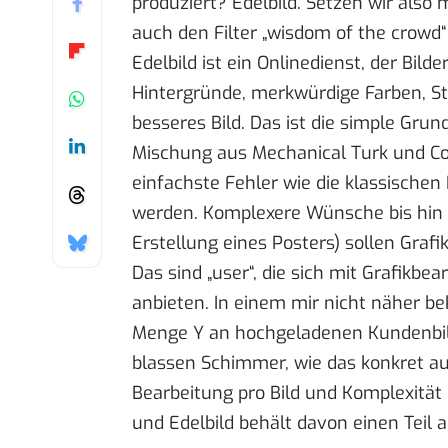
produziert? Edelbild. Setzen wir also 
auch den Filter „wisdom of the crowd
Edelbild
ist ein Onlinedienst,
der Bilde
Hintergründe, merkwürdige Farben, Sta
besseres Bild. Das ist die simple Grund
Mischung aus Mechanical Turk und Co
einfachste Fehler wie die klassischen
werden. Komplexere Wünsche bis hin z
Erstellung eines Posters) sollen Gra
Das sind „user“, die sich mit Grafikb
anbieten. In einem mir nicht näher be
Menge Y an hochgeladenen Kundenbild
blassen Schimmer, wie das konkret aus
Bearbeitung pro Bild und Komplexität 
und Edelbild behält davon einen Teil a