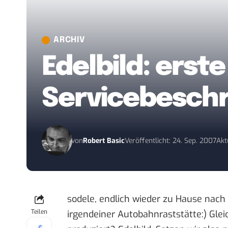
ARCHIV
Edelbild: erst
Servicebesch
von
Robert Basic
Veröffentlicht: 24. Sep. 2007
Akt
sodele, endlich wieder zu Hause nac
Teilen
irgendeiner Autobahnraststätte:) Gle