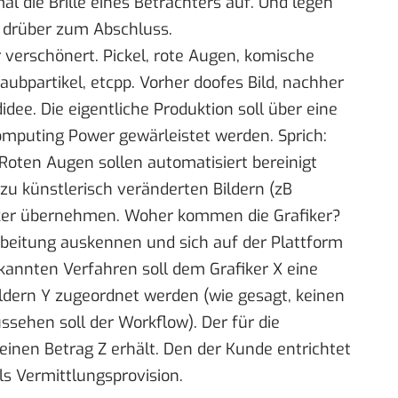
mal die Brille eines Betrachters auf. Und legen
“ drüber zum Abschluss.
r verschönert
. Pickel, rote Augen, komische
ubpartikel, etcpp. Vorher doofes Bild, nachher
idee. Die eigentliche Produktion soll über eine
mputing Power gewärleistet werden. Sprich:
 Roten Augen sollen automatisiert bereinigt
u künstlerisch veränderten Bildern (zB
fiker übernehmen. Woher kommen die Grafiker?
earbeitung auskennen und sich auf der Plattform
kannten Verfahren soll dem Grafiker X eine
ern Y zugeordnet werden (wie gesagt, keinen
sehen soll der Workflow). Der für die
einen Betrag Z erhält. Den der Kunde entrichtet
ls Vermittlungsprovision.