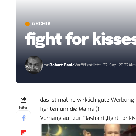
ARCHIV
fight for kisse
von
Robert Basic
Veröffentlicht: 27. Sep. 2007
Aktu
das ist mal ne wirklich gute Werbung 
Teilen
fighten um die Mama:))
Vorhang auf zur Flashani „
fight for ki