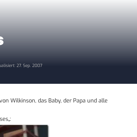
s
alisiert: 27. Sep. 2007
von Wilkinson, das Baby, der Papa und alle
sses
„: