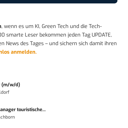
n
, wenn es um KI, Green Tech und die Tech-
00 smarte Leser bekommen jeden Tag UPDATE,
en News des Tages – und sichern sich damit ihren
enlos anmelden.
r (m/w/d)
ldorf
nager touristische...
schborn