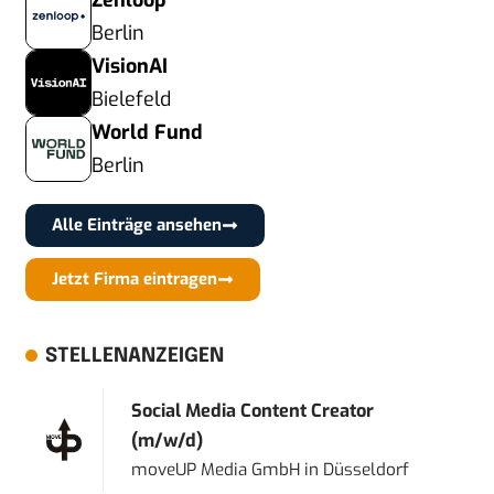
Zenloop
Berlin
VisionAI
Bielefeld
World Fund
Berlin
Alle Einträge ansehen
Jetzt Firma eintragen
STELLENANZEIGEN
Social Media Content Creator
(m/w/d)
moveUP Media GmbH
in
Düsseldorf