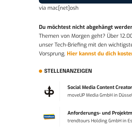
via
mac[net]osh
Du möchtest nicht abgehängt werde
Themen von Morgen geht? Über 12.0
unser Tech-Briefing mit den wichtigst
Vorsprung.
Hier kannst du dich kost
STELLENANZEIGEN
Social Media Content Creato
moveUP Media GmbH
in
Düsse
Anforderungs- und Projektma
trendtours Holding GmbH
in
E