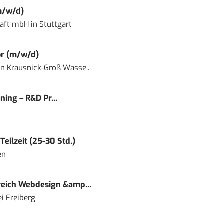
m/w/d)
haft mbH
in
Stuttgart
or (m/w/d)
in
Krausnick-Groß Wasse...
ning – R&D Pr...
eilzeit (25-30 Std.)
en
eich Webdesign &amp...
i Freiberg