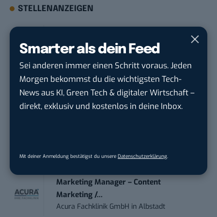
STELLENANZEIGEN
Social Media Content Creator (m/w/d)
moveUP Media GmbH
in
Düsseldorf
Smarter als dein Feed
Sei anderen immer einen Schritt voraus. Jeden
Anforderungs- und Projektmanager
Morgen bekommst du die wichtigsten Tech-
touristische...
News aus KI, Green Tech & digitaler Wirtschaft –
trendtours Holding GmbH
in
Eschborn
direkt, exklusiv und kostenlos in deine Inbox.
IT Sales & Online Marketing Manager
(m/w/...
Instaffo GmbH
in
Karlsruhe
Mit deiner Anmeldung bestätigst du unsere
Datenschutzerklärung
.
Marketing Manager – Content
Marketing /...
Acura Fachklinik GmbH
in
Albstadt