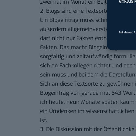
exklusi
zweimal im Monat ein Beitrag erschein
2. Blogs sind eine Textsorte, die eine
Ein Blogeintrag muss schnell geschri
außerdem allgemeinverständlich und h
Mit deiner 
darf nicht nur Fakten enthalten, son
Fakten. Das macht Blogeinträge so zi
sorgfältig und zeitaufwändig formulie
sich an Fachkollegen richtet und des
sein muss und bei dem die Darstellun
Sich an diese Textsorte zu gewöhnen i
Blogeintrag von gerade mal 543 Wört
ich heute, neun Monate später, kaum
ein Umdenken im wissenschaftlichen 
ist.
3. Die Diskussion mit der Öffentlichke