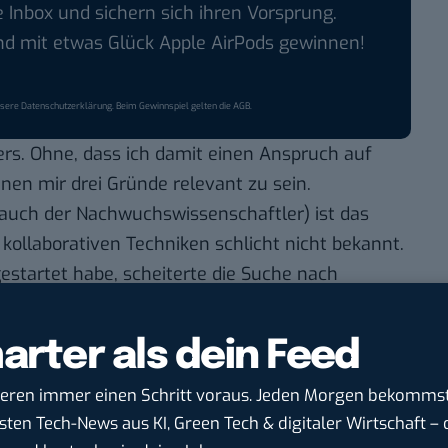
e Inbox und sichern sich ihren Vorsprung.
 mit etwas Glück Apple AirPods gewinnen!
nsere
Datenschutzerklärung
. Beim Gewinnspiel gelten die
AGB
.
ers. Ohne, dass ich damit einen Anspruch auf
nen mir drei Gründe relevant zu sein.
 auch der Nachwuchswissenschaftler) ist das
nd kollaborativen Techniken schlicht nicht bekannt.
estartet habe, scheiterte die Suche nach
n Kollegen nicht einmal das Wort „Blog“ bekannt
 die medialen Eigenheiten, die sich dahinter
arter als dein Feed
hr wussten, worum es sich dabei handelt, hatten
orzustellen, wie das Bloggen so abläuft (zum
deren immer einen Schritt voraus. Jeden Morgen bekommst
 aus, dass ein Blog, auf dem nur ein- oder
sten Tech-News aus KI, Green Tech & digitaler Wirtschaft – d