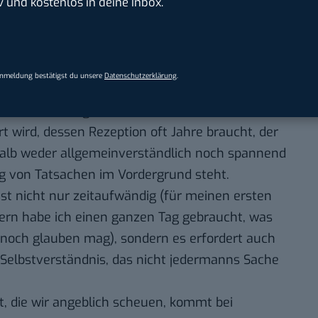
v und kostenlos in deine Inbox.
t, nicht viele Leser finden würde).
m als Wissenschaftler nicht gerade vertraut ist.
eben werden und wird schnell gelesen. Er muss
albwegs interessant formuliert sein. Und er
Anmeldung bestätigst du unsere
Datenschutzerklärung
.
dern auch eine einleuchtende Bewertung dieser
emlich zum Gegenteil eines Fachaufsatzes, der
rt wird, dessen Rezeption oft Jahre braucht, der
halb weder allgemeinverständlich noch spannend
g von Tatsachen im Vordergrund steht.
st nicht nur zeitaufwändig (für meinen ersten
ern habe ich einen ganzen Tag gebraucht, was
 noch glauben mag), sondern es erfordert auch
Selbstverständnis, das nicht jedermanns Sache
it, die wir angeblich scheuen, kommt bei