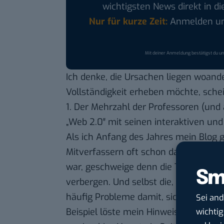
wichtigsten News direkt in di
Nur für kurze Zeit:
Anmelden und
Mit deiner Anmeldung bestätigst du u
Ich denke, die Ursachen liegen woand
Vollständigkeit erheben möchte, schei
1. Der Mehrzahl der Professoren (und
„Web 2.0″ mit seinen interaktiven u
Als ich Anfang des Jahres mein Blog g
Mitverfassern oft schon daran, dass de
war, geschweige denn die Technik oder
Sm
verbergen. Und selbst die, die ungefä
häufig Probleme damit, sich konkret v
Sei an
Beispiel löste mein Hinweis erstaunen
wichtig