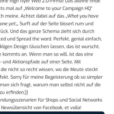
deine high flyer Web 2.0-Firma! Das alleine finde
ts mal auf „
Welcome to your Campaign HQ
“
ich meine. Achtet dabei auf das „
What you have
one yet:
„. Surft auf der Seite bisserl rum und
urück. Und das ganze Schema zieht sich durch
ted
und
Spread the word
. Perfekt, genial einfach,
kligen Design täuschen lassen, das ist wurscht,
e kommts an. Wenn man so will, ist das eine
 und Aktionspfade auf einer Seite. Mit
die nicht so recht wissen, wo die Meute steckt
fekt. Sorry für meine Begeisterung ob so simpler
 man sich fragt, warum man selbst nicht auf die
u erfinden;))
ndungsszenarien für Shops und Social Networks
n Newsübersicht von Facebook, et voila!