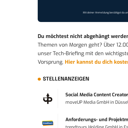
Mit deiner Anmeldung bestätigst du u
Du möchtest nicht abgehängt werde
Themen von Morgen geht? Über 12.0
unser Tech-Briefing mit den wichtigst
Vorsprung.
Hier kannst du dich kost
STELLENANZEIGEN
Social Media Content Creato
moveUP Media GmbH
in
Düsse
Anforderungs- und Projektma
trendtours Holding GmbH
in
E