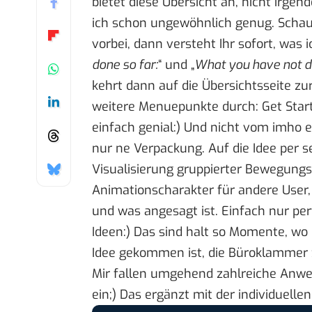
bietet diese Übersicht an, nicht irgen
ich schon ungewöhnlich genug. Schau
vorbei, dann versteht Ihr sofort, was 
done so far:
“ und „
What you have not d
kehrt dann auf die Übersichtsseite z
weitere Menuepunkte durch:
Get Star
einfach genial:) Und nicht vom imho e
nur ne Verpackung. Auf die Idee per s
Visualisierung gruppierter Bewegungs-
Animationscharakter für andere User, 
und was angesagt ist. Einfach nur per
Ideen:) Das sind halt so Momente, wo
Idee gekommen ist, die Büroklammer z
Mir fallen umgehend zahlreiche Anwe
ein;) Das ergänzt mit der individuelle