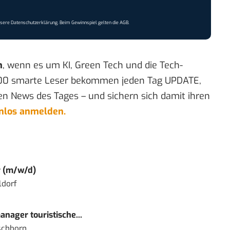
nsere
Datenschutzerklärung
. Beim Gewinnspiel gelten die
AGB
.
n
, wenn es um KI, Green Tech und die Tech-
00 smarte Leser bekommen jeden Tag UPDATE,
en News des Tages – und sichern sich damit ihren
enlos anmelden.
r (m/w/d)
ldorf
nager touristische...
schborn