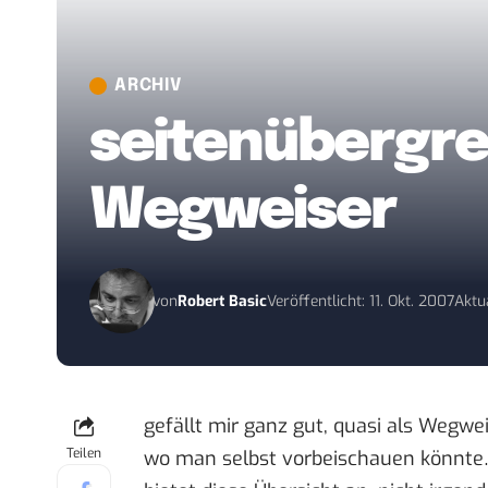
ARCHIV
seitenübergre
Wegweiser
von
Robert Basic
Veröffentlicht: 11. Okt. 2007
Aktua
gefällt mir ganz gut, quasi als Wegwei
Teilen
wo man selbst vorbeischauen könnte