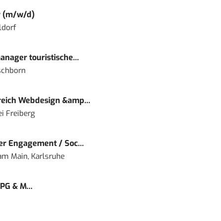
r (m/w/d)
ldorf
nager touristische...
schborn
eich Webdesign &amp...
i Freiberg
r Engagement / Soc...
 am Main, Karlsruhe
PG & M...