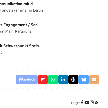
mmunikation mit d...
nd Handelskammer
in
Berlin
r Engagement / Soci...
 am Main, Karlsruhe
t Schwerpunkt Socia...
t
Facebook
Folgen