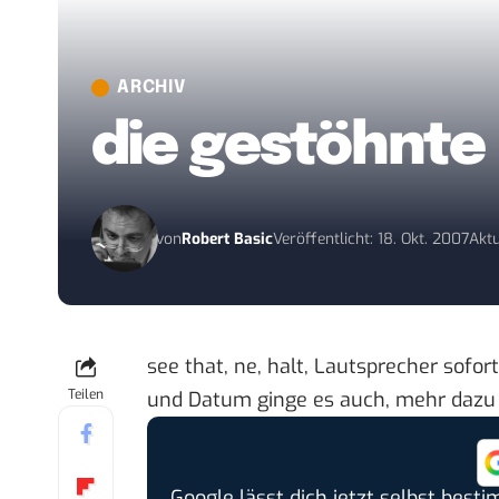
ARCHIV
die gestöhnte 
von
Robert Basic
Veröffentlicht: 18. Okt. 2007
Aktu
see that, ne, halt, Lautsprecher sofo
Teilen
und Datum ginge es auch, mehr daz
Google lässt dich jetzt selbst bes