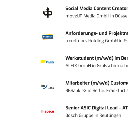
Social Media Content Creato
moveUP Media GmbH
in
Düsse
Anforderungs- und Projektma
trendtours Holding GmbH
in
E
Werkstudent (m/w/d) im Ber
ALFIX GmbH
in
Großschirma be
Mitarbeiter (m/w/d) Custome
BBBank eG
in
Berlin, Frankfurt
Senior ASIC Digital Lead – AT
Bosch Gruppe
in
Reutlingen