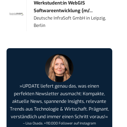
Werkstudent:in WebGIS
Softwareentwicklung (m/...
Deutsche InfraSoft GmbH
in
Leipzig,
Berlin
»UPDATE liefert genau das, was einen
perfekten Newsletter ausmacht: Kompakte,
aktuelle News, spannende Insights, relevante
Trends aus Technologie & Wirtschaft. Prägnant,
verständlich und immer einen Schritt voraus!«
– Lisa Osada, +110.000 Follower auf Instagram