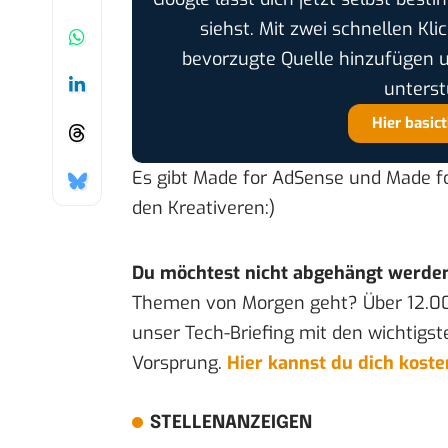
siehst. Mit zwei schnellen Kli
bevorzugte Quelle hinzufügen 
unterst
Hier basic
Es gibt Made for AdSense und Made fo
den Kreativeren:)
Du möchtest nicht abgehängt werde
Themen von Morgen geht? Über 12.0
unser Tech-Briefing mit den wichtigst
Vorsprung.
Hier kannst du dich kost
STELLENANZEIGEN