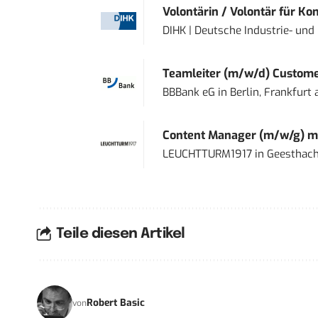
Volontärin / Volontär für Ko
DIHK | Deutsche Industrie- u
Teamleiter (m/w/d) Custome
BBBank eG
in
Berlin, Frankfurt
Content Manager (m/w/g) mi
LEUCHTTURM1917
in
Geesthach
Teile diesen Artikel
Robert Basic
von