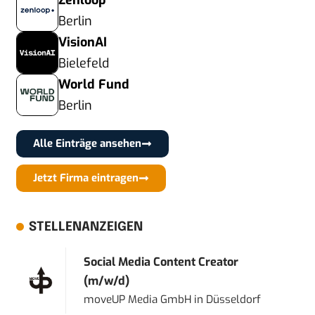
Zenloop
Berlin
VisionAI
Bielefeld
World Fund
Berlin
Alle Einträge ansehen
Jetzt Firma eintragen
STELLENANZEIGEN
Social Media Content Creator
(m/w/d)
moveUP Media GmbH
in
Düsseldorf