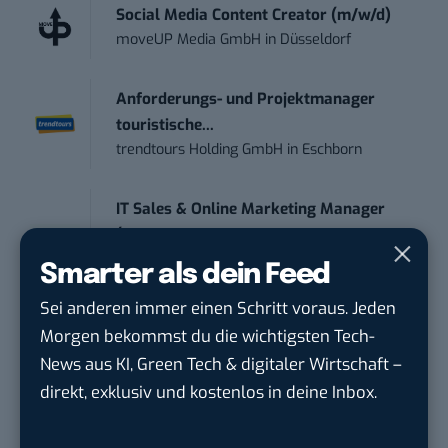
Social Media Content Creator (m/w/d)
moveUP Media GmbH
in
Düsseldorf
Anforderungs- und Projektmanager
touristische...
trendtours Holding GmbH
in
Eschborn
IT Sales & Online Marketing Manager
(m/w/...
Instaffo GmbH
in
Karlsruhe
Smarter als dein Feed
Sei anderen immer einen Schritt voraus. Jeden
Marketing Manager – Content
Morgen bekommst du die wichtigsten Tech-
Marketing /...
News aus KI, Green Tech & digitaler Wirtschaft –
Acura Fachklinik GmbH
in
Albstadt
direkt, exklusiv und kostenlos in deine Inbox.
Content Marketing Specialist Product &