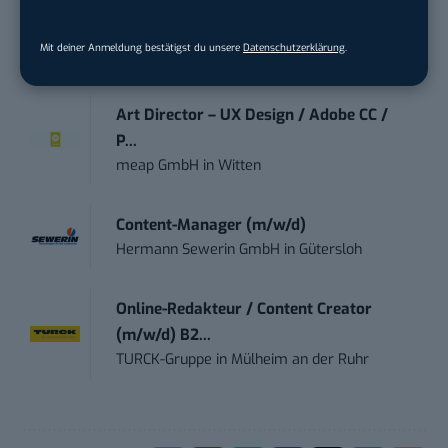
Te...
Ferdinand Bilstein GmbH & Co. KG
in
Mit deiner Anmeldung bestätigst du unsere
Datenschutzerklärung
.
Ennepetal
Art Director – UX Design / Adobe CC /
P...
meap GmbH
in
Witten
Content-Manager (m/w/d)
Hermann Sewerin GmbH
in
Gütersloh
Online-Redakteur / Content Creator
(m/w/d) B2...
TURCK-Gruppe
in
Mülheim an der Ruhr