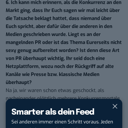
6. Ich kann mich erinnern, als die Konkurrenz an den
Markt ging, dass Ihr Euch sagen wir mal leicht über
die Tatsache beklagt hattet, dass niemand über
Euch spricht, aber dafür über die anderen in den
Medien geschrieben wurde. Liegt es an der
mangelnden PR oder ist das Thema Eurerseits nicht
sexy genug aufbereitet worden? Ist denn diese Art
von PR überhaupt wichtig, Ihr seid doch eine
Netzplattform, wozu noch der Rückgriff auf alte
Kanäle wie Presse bzw. klassische Medien
überhaupt?
Na ja, wir waren schon etwas geschockt, als
nacheinander plötzlich mehrere Konkurrenzportale
auftauchten. Es ist ja auch nicht nur eins allein
Smarter als dein Feed
gewesen. Mein Gejammer darüber, dass über uns
Sei anderen immer einen Schritt voraus. Jeden
nicht geschrieben wurde, war übertrieben. Wir