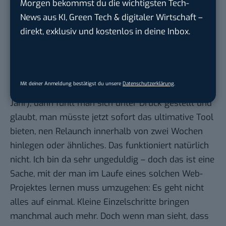
Morgen bekommst du die wichtigsten Tech-
hatten anfangs, ohne dass wir selbst viel dafür
News aus KI, Green Tech & digitaler Wirtschaft –
getan hätten, recht viel Verlinkungen u.ä. in diversen
direkt, exklusiv und kostenlos in deine Inbox.
Blogs bekommen.
Mein Gejammer bezog sich eigentlich hauptsächlich
auf die Manpower die hinter so manch einer
Konkurrenz steckt. Wenn da so eine Größe
Mit deiner Anmeldung bestätigst du unsere
Datenschutzerklärung
.
auftaucht wie Stern-shortlist (Stern.de/Gruner und
Jahr), dann fühlt man sich unter Druck gestellt und
glaubt, man müsste jetzt sofort das ultimative Tool
bieten, nen Relaunch innerhalb von zwei Wochen
hinlegen oder ähnliches. Das funktioniert natürlich
nicht. Ich bin da sehr ungeduldig – doch das ist eine
Sache, mit der man im Laufe eines solchen Web-
Projektes lernen muss umzugehen: Es geht nicht
alles auf einmal. Kleine Einzelschritte bringen
manchmal auch mehr. Doch wenn man sieht, dass