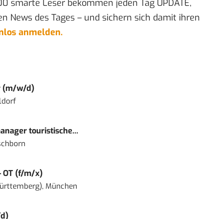
00 smarte Leser bekommen jeden Tag UPDATE,
en News des Tages – und sichern sich damit ihren
enlos anmelden.
r (m/w/d)
ldorf
nager touristische...
schborn
– OT (f/m/x)
ürttemberg), München
d)