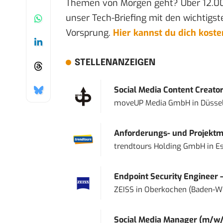
Themen von Morgen geht? Über 12.0
unser Tech-Briefing mit den wichtigst
Vorsprung.
Hier kannst du dich kost
STELLENANZEIGEN
Social Media Content Creato
moveUP Media GmbH
in
Düsse
Anforderungs- und Projektma
trendtours Holding GmbH
in
E
Endpoint Security Engineer 
ZEISS
in
Oberkochen (Baden-W
Social Media Manager (m/w/