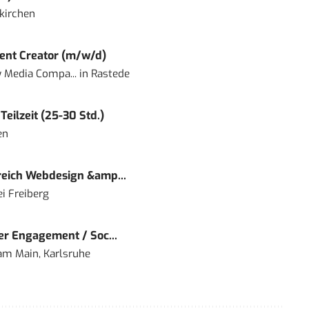
kirchen
ent Creator (m/w/d)
 Media Compa...
in
Rastede
eilzeit (25-30 Std.)
en
eich Webdesign &amp...
i Freiberg
r Engagement / Soc...
 am Main, Karlsruhe