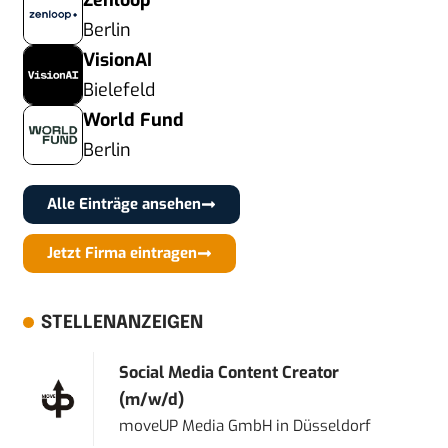
Zenloop
Berlin
VisionAI
Bielefeld
World Fund
Berlin
Alle Einträge ansehen
Jetzt Firma eintragen
STELLENANZEIGEN
Social Media Content Creator
(m/w/d)
moveUP Media GmbH
in
Düsseldorf