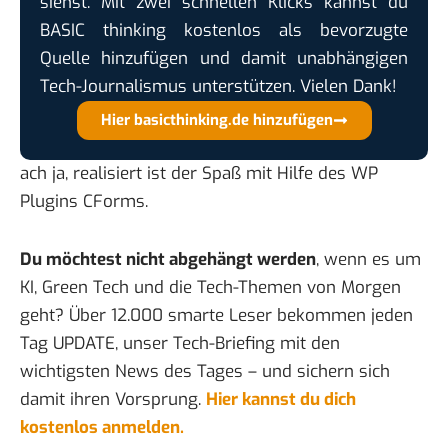
siehst. Mit zwei schnellen Klicks kannst du
BASIC thinking kostenlos als bevorzugte
Quelle hinzufügen und damit unabhängigen
Tech-Journalismus unterstützen. Vielen Dank!
Hier basicthinking.de hinzufügen
ach ja, realisiert ist der Spaß mit Hilfe des WP
Plugins
CForms
.
Du möchtest nicht abgehängt werden
, wenn es um
KI, Green Tech und die Tech-Themen von Morgen
geht? Über 12.000 smarte Leser bekommen jeden
Tag UPDATE, unser Tech-Briefing mit den
wichtigsten News des Tages – und sichern sich
damit ihren Vorsprung.
Hier kannst du dich
kostenlos anmelden.