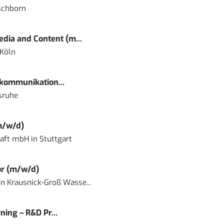
schborn
dia and Content (m...
 Köln
kommunikation...
sruhe
m/w/d)
haft mbH
in
Stuttgart
or (m/w/d)
in
Krausnick-Groß Wasse...
ning – R&D Pr...