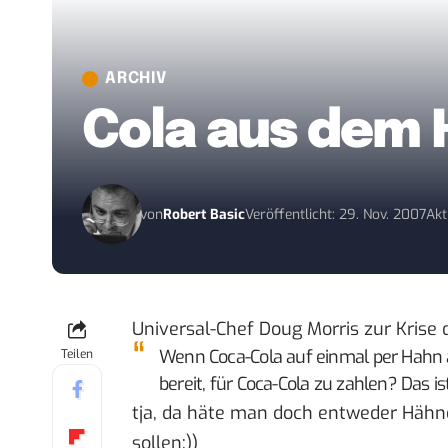
ARCHIV
Cola aus dem
von
Robert Basic
Veröffentlicht: 29. Nov. 2007
Akt
Universal-Chef Doug Morris zur Krise
Wenn Coca-Cola auf einmal per Hahn 
Teilen
bereit, für Coca-Cola zu zahlen? Das is
tja, da häte man doch entweder Hähn
sollen:))