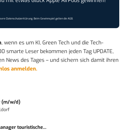
 mit etwas Glück Apple AirPods gewinnen!
nsere
Datenschutzerklärung
. Beim Gewinnspiel gelten die
AGB
.
n
, wenn es um KI, Green Tech und die Tech-
00 smarte Leser bekommen jeden Tag UPDATE,
en News des Tages – und sichern sich damit ihren
enlos anmelden.
r (m/w/d)
ldorf
nager touristische...