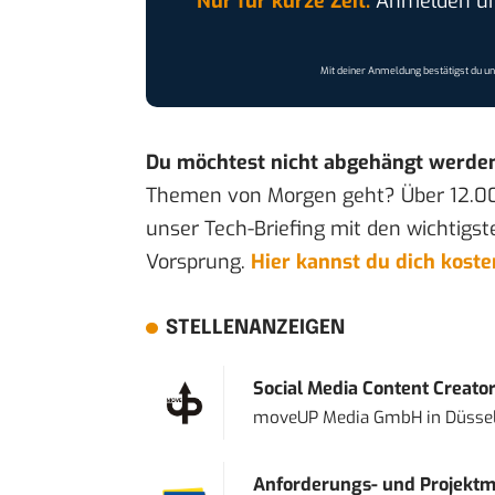
Nur für kurze Zeit:
Anmelden und
Mit deiner Anmeldung bestätigst du u
Du möchtest nicht abgehängt werde
Themen von Morgen geht? Über 12.0
unser Tech-Briefing mit den wichtigst
Vorsprung.
Hier kannst du dich kost
STELLENANZEIGEN
Social Media Content Creato
moveUP Media GmbH
in
Düsse
Anforderungs- und Projektma