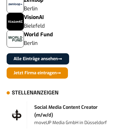
Zenloop
Berlin
VisionAI
Bielefeld
World Fund
Berlin
Alle Einträge ansehen
Jetzt Firma eintragen
STELLENANZEIGEN
Social Media Content Creator
(m/w/d)
moveUP Media GmbH
in
Düsseldorf