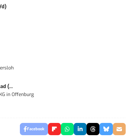
/d)
ersloh
d (...
 KG
in
Offenburg
Facebook