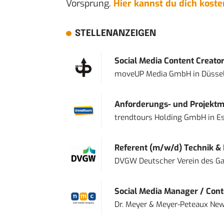
Vorsprung.
Hier kannst du dich kost
STELLENANZEIGEN
Social Media Content Creato
moveUP Media GmbH
in
Düsse
Anforderungs- und Projektma
trendtours Holding GmbH
in
E
Referent (m/w/d) Technik &
DVGW Deutscher Verein des Gas
Social Media Manager / Cont
Dr. Meyer & Meyer-Peteaux New