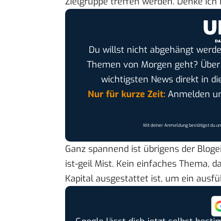
Zielgruppe treffen werden. Denke ich m
Du willst nicht abgehängt werde
Themen von Morgen geht? Übe
wichtigsten News direkt in di
Nur für kurze Zeit:
Anmelden und
Mit deiner Anmeldung bestätigst du u
Ganz spannend ist übrigens der Blog
ist-geil Mist. Kein einfaches Thema, 
Kapital ausgestattet ist, um ein ausf