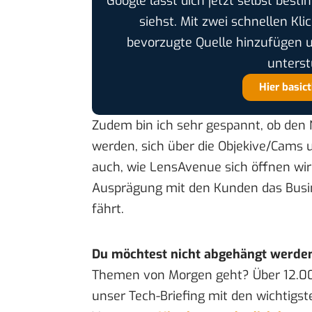
Google lässt dich jetzt selbst bes
siehst. Mit zwei schnellen Kli
bevorzugte Quelle hinzufügen 
unterst
Hier basic
Zudem bin ich sehr gespannt, ob den
werden, sich über die Objekive/Cams
auch, wie LensAvenue sich öffnen wi
Ausprägung mit den Kunden das Busin
fährt.
Du möchtest nicht abgehängt werde
Themen von Morgen geht? Über 12.0
unser Tech-Briefing mit den wichtigst