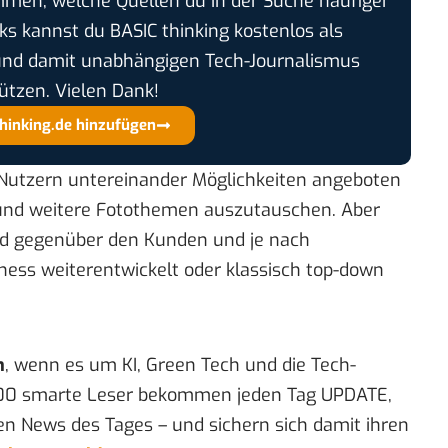
timmen, welche Quellen du in der Suche häufiger
cks kannst du BASIC thinking kostenlos als
und damit unabhängigen Tech-Journalismus
ützen. Vielen Dank!
thinking.de hinzufügen
 Nutzern untereinander Möglichkeiten angeboten
 und weitere Fotothemen auszutauschen. Aber
rd gegenüber den Kunden und je nach
ess weiterentwickelt oder klassisch top-down
n
, wenn es um KI, Green Tech und die Tech-
00 smarte Leser bekommen jeden Tag UPDATE,
en News des Tages – und sichern sich damit ihren