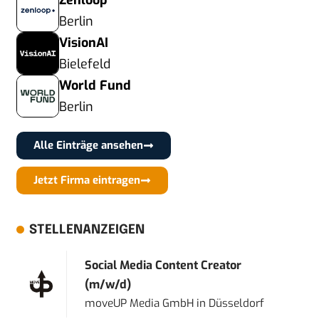
Zenloop
Berlin
VisionAI
Bielefeld
World Fund
Berlin
Alle Einträge ansehen
Jetzt Firma eintragen
STELLENANZEIGEN
Social Media Content Creator
(m/w/d)
moveUP Media GmbH
in
Düsseldorf