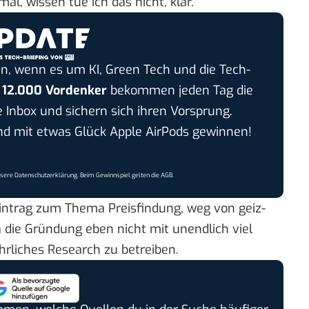
al, wissen tue ich das nicht, klar.
n, wenn es um KI, Green Tech und die Tech-
r
12.000 Vordenker
bekommen jeden Tag die
e Inbox und sichern sich ihren Vorsprung.
 mit etwas Glück Apple AirPods gewinnen!
nsere
Datenschutzerklärung
. Beim Gewinnspiel gelten die
AGB
.
eintrag zum
Thema Preisfindung
, weg von geiz-
da die Gründung eben nicht mit unendlich viel
ührliches Research zu betreiben.