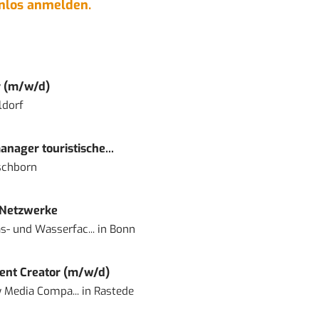
enlos anmelden.
r (m/w/d)
ldorf
nager touristische...
schborn
 Netzwerke
- und Wasserfac...
in
Bonn
ent Creator (m/w/d)
 Media Compa...
in
Rastede