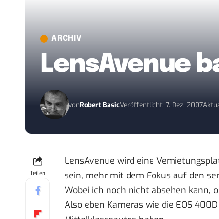
ARCHIV
LensAvenue ba
von
Robert Basic
Veröffentlicht: 7. Dez. 2007
Aktua
LensAvenue
wird eine Vemietungsplat
Teilen
sein, mehr mit dem Fokus auf den sem
Wobei ich noch nicht absehen kann, o
Also eben Kameras wie die EOS 400D od