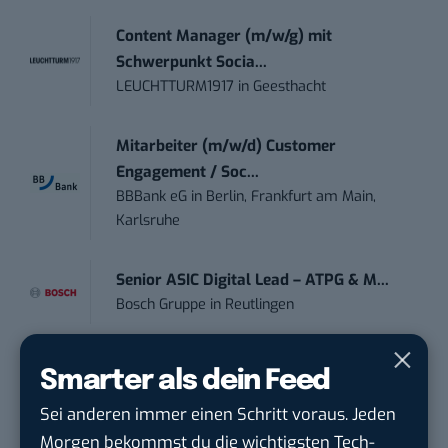
Content Manager (m/w/g) mit
Schwerpunkt Socia...
LEUCHTTURM1917
in
Geesthacht
Mitarbeiter (m/w/d) Customer
Engagement / Soc...
BBBank eG
in
Berlin, Frankfurt am Main,
Karlsruhe
Senior ASIC Digital Lead – ATPG & M...
Bosch Gruppe
in
Reutlingen
Volontärin / Volontär für
Smarter als dein Feed
Kommunikation mit d...
Sei anderen immer einen Schritt voraus. Jeden
DIHK | Deutsche Industrie- und
Handelskammer
in
Berlin
Morgen bekommst du die wichtigsten Tech-