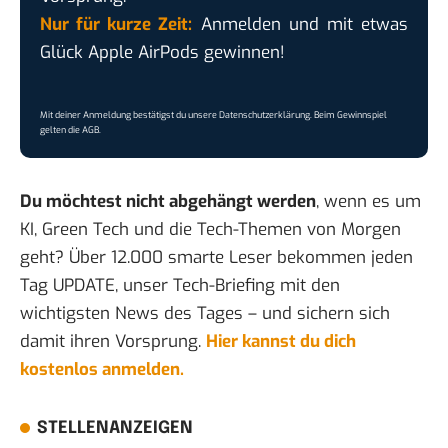
Nur für kurze Zeit:
Anmelden und mit etwas
Glück Apple AirPods gewinnen!
Mit deiner Anmeldung bestätigst du unsere
Datenschutzerklärung
. Beim Gewinnspiel
gelten die
AGB
.
Du möchtest nicht abgehängt werden
, wenn es um
KI, Green Tech und die Tech-Themen von Morgen
geht? Über 12.000 smarte Leser bekommen jeden
Tag UPDATE, unser Tech-Briefing mit den
wichtigsten News des Tages – und sichern sich
damit ihren Vorsprung.
Hier kannst du dich
kostenlos anmelden.
STELLENANZEIGEN