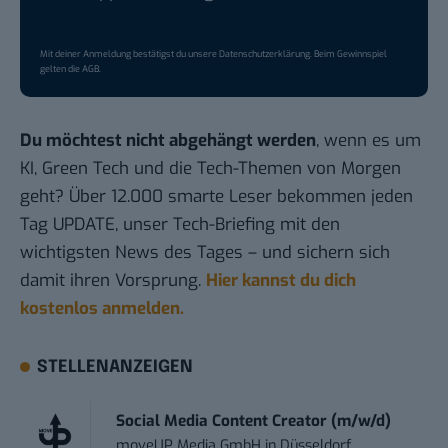
Mit deiner Anmeldung bestätigst du unsere
Datenschutzerklärung
. Beim Gewinnspiel
gelten die
AGB
.
Du möchtest nicht abgehängt werden
, wenn es um
KI, Green Tech und die Tech-Themen von Morgen
geht? Über 12.000 smarte Leser bekommen jeden
Tag UPDATE, unser Tech-Briefing mit den
wichtigsten News des Tages – und sichern sich
damit ihren Vorsprung.
Hier kannst du dich
kostenlos anmelden.
STELLENANZEIGEN
Social Media Content Creator (m/w/d)
moveUP Media GmbH
in
Düsseldorf