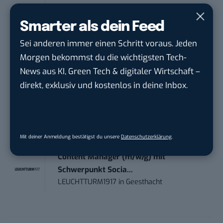
Volontärin / Volontär für
Smarter als dein Feed
Kommunikation mit d...
Sei anderen immer einen Schritt voraus. Jeden
DIHK | Deutsche Industrie- und
Morgen bekommst du die wichtigsten Tech-
Handelskammer
in
Berlin
News aus KI, Green Tech & digitaler Wirtschaft –
direkt, exklusiv und kostenlos in deine Inbox.
Teamleiter (m/w/d) Customer
Engagement / Soci...
BBBank eG
in
Berlin, Frankfurt am Main,
Karlsruhe
Mit deiner Anmeldung bestätigst du unsere
Datenschutzerklärung
.
Content Manager (m/w/g) mit
Schwerpunkt Socia...
LEUCHTTURM1917
in
Geesthacht