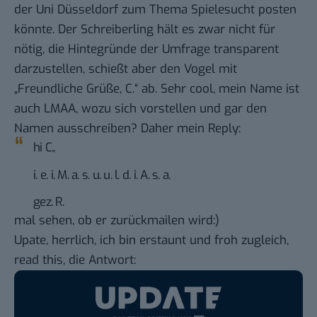
der Uni Düsseldorf zum Thema Spielesucht posten
könnte. Der Schreiberling hält es zwar nicht für
nötig, die Hintegründe der Umfrage transparent
darzustellen, schießt aber den Vogel mit
„Freundliche Grüße, C.“ ab. Sehr cool, mein Name ist
auch LMAA, wozu sich vorstellen und gar den
Namen ausschreiben? Daher mein Reply:
hi C.,
i. e. i. M. a. s. u. u. l. d. i. A. s. a.
gez. R.
mal sehen, ob er zurückmailen wird:)
Upate, herrlich, ich bin erstaunt und froh zugleich,
read this, die Antwort: