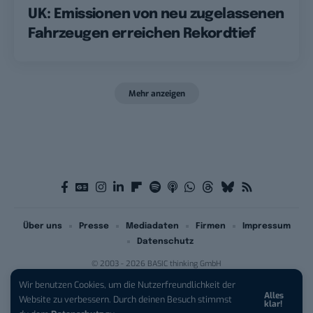
UK: Emissionen von neu zugelassenen
Fahrzeugen erreichen Rekordtief
Mehr anzeigen
Über uns
Presse
Mediadaten
Firmen
Impressum
Datenschutz
© 2003 - 2026 BASIC thinking GmbH
Wir benutzen Cookies, um die Nutzerfreundlichkeit der
Alles
iPhone 17 Pro sichern:
Für 1 € +
Website zu verbessern. Durch deinen Besuch stimmst
klar!
200 € Hardware-Bonus!