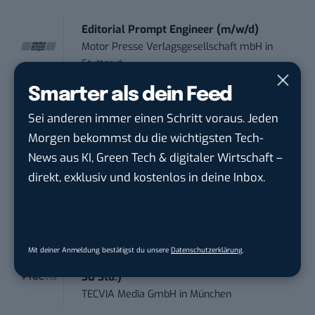
Editorial Prompt Engineer (m/w/d)
Motor Presse Verlagsgesellschaft mbH
in
Stuttgart
Smarter als dein Feed
PR & Social Media Coordinator (m/w/d)
Sei anderen immer einen Schritt voraus. Jeden
Tropical Island Holding GmbH
in
Krausnick-
Morgen bekommst du die wichtigsten Tech-
Groß Wasse...
News aus KI, Green Tech & digitaler Wirtschaft –
direkt, exklusiv und kostenlos in deine Inbox.
Working Student Digital Learning – R&D
Pr...
Brainlab
in
Munich
Mit deiner Anmeldung bestätigst du unsere
Datenschutzerklärung
.
Contentmanager (m/w/d) in Teilzeit (25-
30 Std.)
TECVIA Media GmbH
in
München