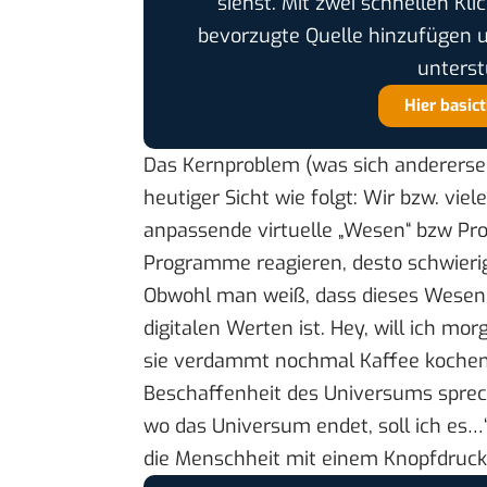
siehst. Mit zwei schnellen Kli
bevorzugte Quelle hinzufügen 
unterst
Hier basic
Das Kernproblem (was sich anderersei
heutiger Sicht wie folgt: Wir bzw. vie
anpassende virtuelle „Wesen“ bzw Pr
Programme reagieren, desto schwieri
Obwohl man weiß, dass dieses Wesen
digitalen Werten ist. Hey, will ich m
sie verdammt nochmal Kaffee kochen s
Beschaffenheit des Universums spreche
wo das Universum endet, soll ich es…
die Menschheit mit einem Knopfdruck 