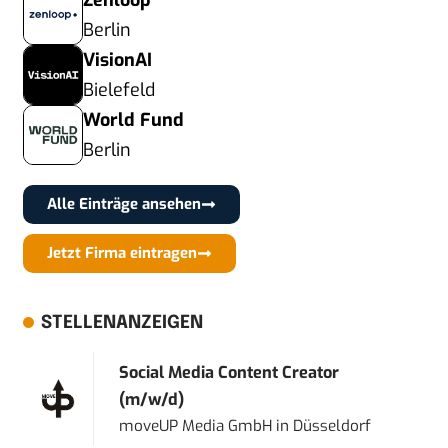
Zenloop
Berlin
VisionAI
Bielefeld
World Fund
Berlin
Alle Einträge ansehen
Jetzt Firma eintragen
STELLENANZEIGEN
Social Media Content Creator
(m/w/d)
moveUP Media GmbH
in
Düsseldorf