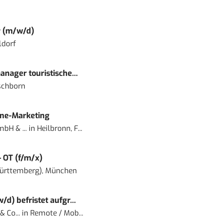
r (m/w/d)
ldorf
nager touristische...
schborn
ine-Marketing
bH & ...
in
Heilbronn, F...
– OT (f/m/x)
ürttemberg), München
) befristet aufgr...
 Co...
in
Remote / Mob...