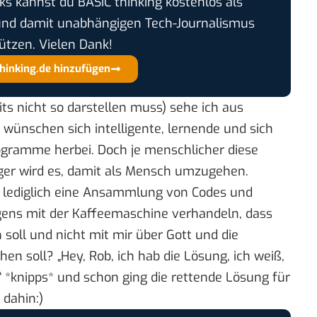
cks kannst du BASIC thinking kostenlos als
und damit unabhängigen Tech-Journalismus
ützen. Vielen Dank!
thinking.de hinzufügen
ts nicht so darstellen muss) sehe ich aus
le wünschen sich intelligente, lernende und sich
ogramme herbei. Doch je menschlicher diese
ger wird es, damit als Mensch umzugehen.
 lediglich eine Ansammlung von Codes und
orgens mit der Kaffeemaschine verhandeln, dass
oll und nicht mit mir über Gott und die
n soll? „Hey, Rob, ich hab die Lösung, ich weiß,
“ *knipps* und schon ging die rettende Lösung für
dahin:)