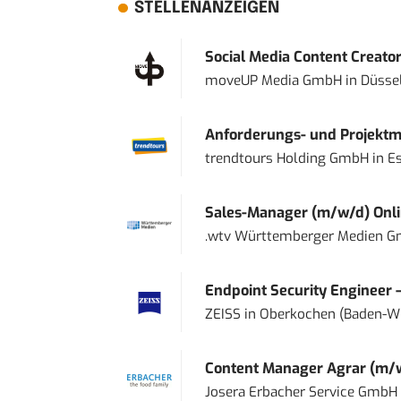
STELLENANZEIGEN
Social Media Content Creato
moveUP Media GmbH
in
Düsse
Anforderungs- und Projektma
trendtours Holding GmbH
in
E
Sales-Manager (m/w/d) Onl
.wtv Württemberger Medien Gm
Endpoint Security Engineer 
ZEISS
in
Oberkochen (Baden-W
Content Manager Agrar (m/w/d
Josera Erbacher Service GmbH &