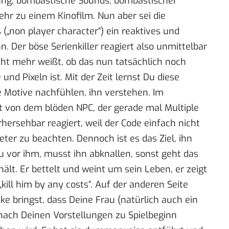
lung, bombastische Sounds, bombastischer
r zu einem Kinofilm. Nun aber sei die
(„non player character“) ein reaktives und
 Der böse Serienkiller reagiert also unmittelbar
cht mehr weißt, ob das nun tatsächlich noch
und Pixeln ist. Mit der Zeit lernst Du diese
 Motive nachfühlen, ihn verstehen. Im
t von dem blöden NPC, der gerade mal Multiple
ersehbar reagiert, weil der Code einfach nicht
eter zu beachten. Dennoch ist es das Ziel, ihn
 vor ihm, musst ihn abknallen, sonst geht das
hält. Er bettelt und weint um sein Leben, er zeigt
kill him by any costs“. Auf der anderen Seite
ke bringst, dass Deine Frau (natürlich auch ein
 nach Deinen Vorstellungen zu Spielbeginn