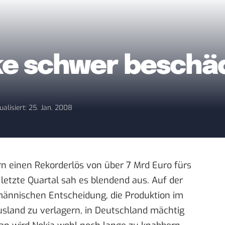
ke schwer beschä
ualisiert: 25. Jan. 2008
rn einen
Rekorderlös von über 7 Mrd Euro
fürs
s
letzte Quartal
sah es blendend aus. Auf der
männischen Entscheidung, die Produktion im
sland zu verlagern, in Deutschland mächtig