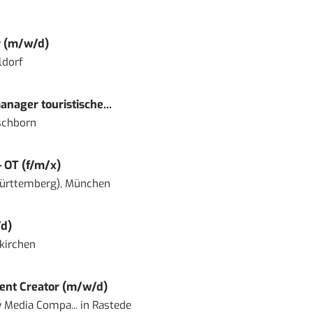
r (m/w/d)
ldorf
nager touristische...
schborn
– OT (f/m/x)
ürttemberg), München
d)
kirchen
ent Creator (m/w/d)
 Media Compa...
in
Rastede