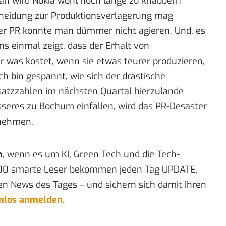
an wird Nokia wohl noch lange zu knabbern
scheidung zur Produktionsverlagerung mag
 der PR konnte man dümmer nicht agieren. Und, es
s einmal zeigt, dass der Erhalt von
 was kostet, wenn sie etwas teurer produzieren,
Ich bin gespannt, wie sich der
drastische
satzzahlen im nächsten Quartal hierzulande
sseres zu Bochum einfallen, wird das PR-Desaster
 nehmen.
n
, wenn es um KI, Green Tech und die Tech-
00 smarte Leser bekommen jeden Tag UPDATE,
en News des Tages – und sichern sich damit ihren
enlos anmelden.