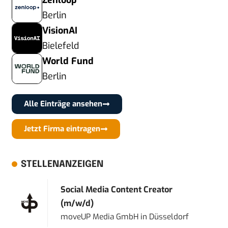
Zenloop
Berlin
VisionAI
Bielefeld
World Fund
Berlin
Alle Einträge ansehen
Jetzt Firma eintragen
STELLENANZEIGEN
Social Media Content Creator
(m/w/d)
moveUP Media GmbH
in
Düsseldorf