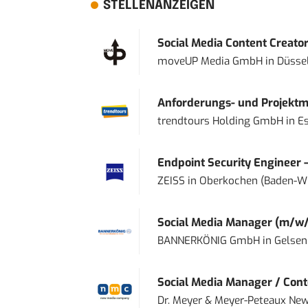
STELLENANZEIGEN
Social Media Content Creato
moveUP Media GmbH
in
Düsse
Anforderungs- und Projektma
trendtours Holding GmbH
in
E
Endpoint Security Engineer 
ZEISS
in
Oberkochen (Baden-W
Social Media Manager (m/w/
BANNERKÖNIG GmbH
in
Gelsen
Social Media Manager / Cont
Dr. Meyer & Meyer-Peteaux New