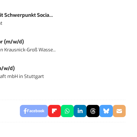
t Schwerpunkt Socia...
t
or (m/w/d)
in
Krausnick-Groß Wasse...
m/w/d)
haft mbH
in
Stuttgart
Facebook