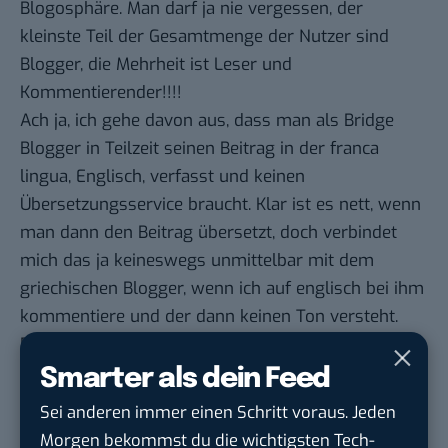
Blogosphäre. Man darf ja nie vergessen, der
kleinste Teil der Gesamtmenge der Nutzer sind
Blogger, die Mehrheit ist Leser und
Kommentierender!!!!
Ach ja, ich gehe davon aus, dass man als Bridge
Blogger in Teilzeit seinen Beitrag in der franca
lingua, Englisch, verfasst und keinen
Übersetzungsservice braucht. Klar ist es nett, wenn
man dann den Beitrag übersetzt, doch verbindet
mich das ja keineswegs unmittelbar mit dem
griechischen Blogger, wenn ich auf englisch bei ihm
kommentiere und der dann keinen Ton versteht.
Das macht imho wenig Sinn, wenn der Blogger null
englisch kann. Es sei denn, man möchte halt
Smarter als dein Feed
unbedingt im geschliffenen Englisch die
Sei anderen immer einen Schritt voraus. Jeden
feinzieselierten Gedanken exakt übertragen wissen,
Morgen bekommst du die wichtigsten Tech-