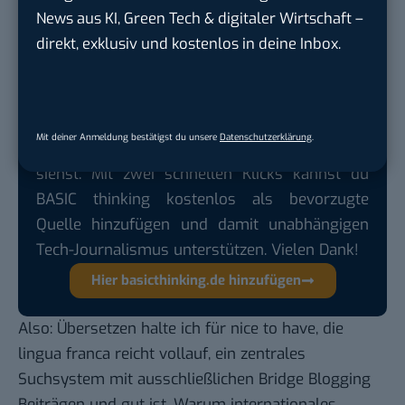
das Kommentieren = Dialog [!!] läuft dann eben im
News aus KI, Green Tech & digitaler Wirtschaft –
geradebrechten Englisch ab. Ok.
direkt, exklusiv und kostenlos in deine Inbox.
Google lässt dich jetzt selbst bestimmen,
Mit deiner Anmeldung bestätigst du unsere
Datenschutzerklärung
.
welche Quellen du in der Suche häufiger
siehst. Mit zwei schnellen Klicks kannst du
BASIC thinking kostenlos als bevorzugte
Quelle hinzufügen und damit unabhängigen
Tech-Journalismus unterstützen. Vielen Dank!
Hier basicthinking.de hinzufügen
Also: Übersetzen halte ich für nice to have, die
lingua franca reicht vollauf, ein zentrales
Suchsystem mit ausschließlichen Bridge Blogging
Beiträgen und gut ist. Warum internationales