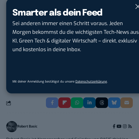
Hermann Sewerin GmbH
in
Gütersloh
Smarter als dein Feed
Online-Redakteur / Content Creator
Sei anderen immer einen Schritt voraus. Jeden
(m/w/d) B2...
Morgen bekommst du die wichtigsten Tech-News aus
TURCK-Gruppe
in
Mülheim an der Ruhr
KI, Green Tech & digitaler Wirtschaft – direkt, exklusiv
und kostenlos in deine Inbox.
Social Media – / Channel – Lead (...
EDEKA Südwest Stiftung & Co. KG
in
Offenburg
Mit deiner Anmeldung bestätigst du unsere
Datenschutzerklärung
.
Robert Basic