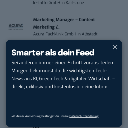
Instaffo GmbH
in
Karlsruhe
Marketing Manager – Content
Marketing /...
Acura Fachklinik GmbH
in
Albstadt
Content Marketing Specialist Product &
Smarter als dein Feed
Te...
Sei anderen immer einen Schritt voraus. Jeden
Ferdinand Bilstein GmbH & Co. KG
in
Morgen bekommst du die wichtigsten Tech-
Ennepetal
News aus KI, Green Tech & digitaler Wirtschaft –
direkt, exklusiv und kostenlos in deine Inbox.
PR & Social Media Coordinator (m/w/d)
Tropical Island Holding GmbH
in
Lübbenau/Spreewald
Mit deiner Anmeldung bestätigst du unsere
Datenschutzerklärung
.
Social Media Consultant & Account Lead
(m...