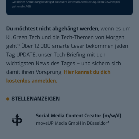
Mit deiner Anmeldung bestätigst du unsere
Datenschutzerklärung
. Beim Gewinnspiel
gelten die
AGB
.
Du möchtest nicht abgehängt werden
, wenn es um
KI, Green Tech und die Tech-Themen von Morgen
geht? Über 12.000 smarte Leser bekommen jeden
Tag UPDATE, unser Tech-Briefing mit den
wichtigsten News des Tages – und sichern sich
damit ihren Vorsprung.
Hier kannst du dich
kostenlos anmelden.
STELLENANZEIGEN
Social Media Content Creator (m/w/d)
moveUP Media GmbH
in
Düsseldorf