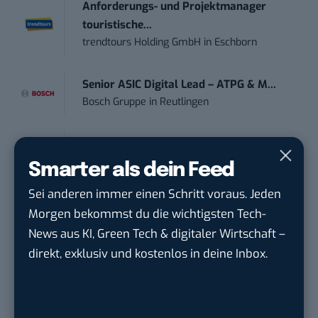
Anforderungs- und Projektmanager
touristische...
trendtours Holding GmbH
in
Eschborn
Senior ASIC Digital Lead – ATPG & M...
Bosch Gruppe
in
Reutlingen
Volontärin / Volontär für
Kommunikation mit d...
Smarter als dein Feed
DIHK | Deutsche Industrie- und
Sei anderen immer einen Schritt voraus. Jeden
Handelskammer
in
Berlin
Morgen bekommst du die wichtigsten Tech-
News aus KI, Green Tech & digitaler Wirtschaft –
Teamleiter (m/w/d) Customer
direkt, exklusiv und kostenlos in deine Inbox.
Engagement / Soci...
BBBank eG
in
Berlin, Frankfurt am Main,
Karlsruhe