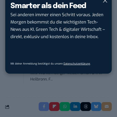
Tropical Island Holding GmbH
in
Smarter als dein Feed
Lübbenau/Spreewald
Sei anderen immer einen Schritt voraus. Jeden
Morgen bekommst du die wichtigsten Tech-
Social Media Consultant & Account Lead
News aus KI, Green Tech & digitaler Wirtschaft –
(m...
direkt, exklusiv und kostenlos in deine Inbox.
Social DNA GmbH
in
Frankfurt am Main,
Frankfurt am Main
Sales-Manager (m/w/d) Online-
Mit deiner Anmeldung bestätigst du unsere
Datenschutzerklärung
.
Marketing
.wtv Württemberger Medien GmbH & ...
in
Heilbronn, F...