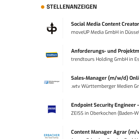
STELLENANZEIGEN
Social Media Content Creato
moveUP Media GmbH
in
Düsse
Anforderungs- und Projektma
trendtours Holding GmbH
in
E
Sales-Manager (m/w/d) Onl
.wtv Württemberger Medien Gm
Endpoint Security Engineer 
ZEISS
in
Oberkochen (Baden-W
Content Manager Agrar (m/w/d