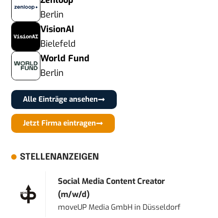
Zenloop
Berlin
VisionAI
Bielefeld
World Fund
Berlin
Alle Einträge ansehen
Jetzt Firma eintragen
STELLENANZEIGEN
Social Media Content Creator
(m/w/d)
moveUP Media GmbH
in
Düsseldorf