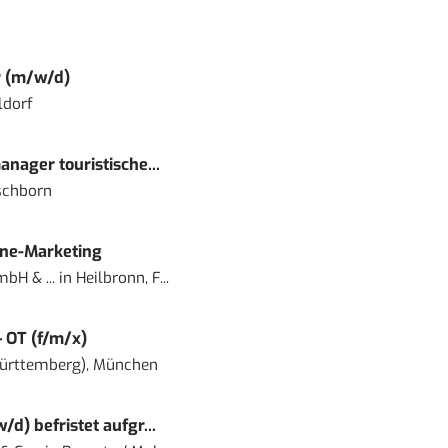
r (m/w/d)
ldorf
nager touristische...
schborn
ine-Marketing
bH & ...
in
Heilbronn, F...
– OT (f/m/x)
ürttemberg), München
) befristet aufgr...