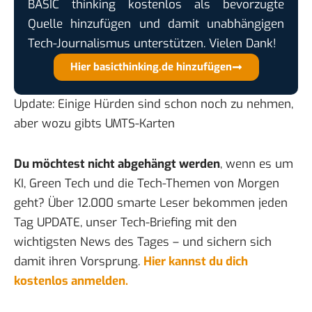
BASIC thinking kostenlos als bevorzugte
Quelle hinzufügen und damit unabhängigen
Tech-Journalismus unterstützen. Vielen Dank!
Hier basicthinking.de hinzufügen
Update:
Einige Hürden
sind schon noch zu nehmen,
aber wozu gibts UMTS-Karten
Du möchtest nicht abgehängt werden
, wenn es um
KI, Green Tech und die Tech-Themen von Morgen
geht? Über 12.000 smarte Leser bekommen jeden
Tag UPDATE, unser Tech-Briefing mit den
wichtigsten News des Tages – und sichern sich
damit ihren Vorsprung.
Hier kannst du dich
kostenlos anmelden.