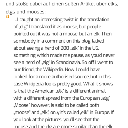
und stoße dabei auf einen süßen Artikel über
elks,
elgs und mooses
:
…I caught an interesting twist in the translation
of „elg“. I translated it as moose, but people
pointed out it was not a moose, but an elk. Then
somebody in a comment on this blog talked
about seeing a herd of 200 „elk“ in the US,
something which made me pause, as you’d never
see a herd of „elg“ in Scandinavia. So off I went to
our friend, the Wikipedia. Now I could have
looked for a more authorised source, but in this
case Wikipedia looks pretty good. What it shows
is that the American „elk“ is a different animal
with a different spread from the European „elg“.
„Moose“, however, is said to be called both
„moose“ and „elk“, only it’s called „elk“ in Europe. If
you look at the pictures, you’ll see that the
moose and the elg are more similar than the elk