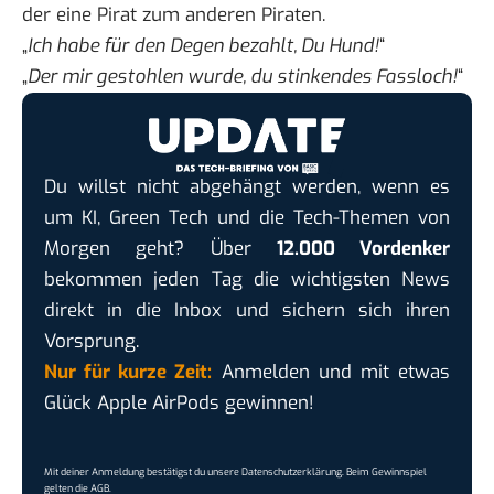
der eine Pirat zum anderen Piraten.
„
Ich habe für den Degen bezahlt, Du Hund!
“
„
Der mir gestohlen wurde, du stinkendes Fassloch!
“
Du willst nicht abgehängt werden, wenn es
um KI, Green Tech und die Tech-Themen von
Morgen geht? Über
12.000 Vordenker
bekommen jeden Tag die wichtigsten News
direkt in die Inbox und sichern sich ihren
Vorsprung.
Nur für kurze Zeit:
Anmelden und mit etwas
Glück Apple AirPods gewinnen!
Mit deiner Anmeldung bestätigst du unsere
Datenschutzerklärung
. Beim Gewinnspiel
gelten die
AGB
.