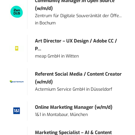
Community Manager:in Open Source
(w/m/d)
Zentrum für Digitale Souveränität der Öffe...
in
Bochum
Art Director – UX Design / Adobe CC /
P...
meap GmbH
in
Witten
Referent Social Media / Content Creator
(w/m/d)
Actemium Service GmbH
in
Düsseldorf
Online Marketing Manager (w/m/d)
1&1
in
Montabaur, München
Marketing Specialist – AI & Content