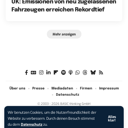
UK: Emissionen von neu zugelassenen
Fahrzeugen erreichen Rekordtief
Mehr anzeigen
Über uns
Presse
Mediadaten
Firmen
Impressum
Datenschutz
© 2003 - 2026 BASIC thinking GmbH
Wir benutzen Cookies, um die Nutzerfreundlichkeit der
Alles
iPhone 17 Pro sichern:
Für 1 € +
Website zu verbessern. Durch deinen Besuch stimmst
klar!
200 € Hardware-Bonus!
du dem
Datenschutz
zu.