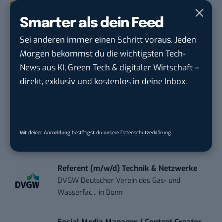
STELLENANZEIGEN
Smarter als dein Feed
Social Media Content Creator (m/w/d)
Sei anderen immer einen Schritt voraus. Jeden
moveUP Media GmbH
in
Düsseldorf
Morgen bekommst du die wichtigsten Tech-
News aus KI, Green Tech & digitaler Wirtschaft –
Anforderungs- und Projektmanager
direkt, exklusiv und kostenlos in deine Inbox.
touristische...
trendtours Holding GmbH
in
Eschborn
Social Media Manager (m/w/d)
Mit deiner Anmeldung bestätigst du unsere
Datenschutzerklärung
.
BANNERKÖNIG GmbH
in
Gelsenkirchen
Referent (m/w/d) Technik & Netzwerke
DVGW Deutscher Verein des Gas- und
Wasserfac...
in
Bonn