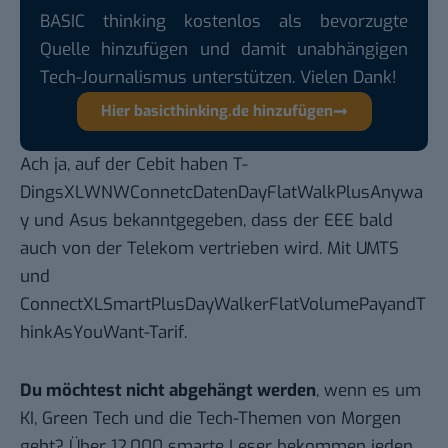
BASIC thinking kostenlos als bevorzugte
Quelle hinzufügen und damit unabhängigen
Tech-Journalismus unterstützen. Vielen Dank!
Hier basicthinking.de hinzufügen
Ach ja, auf der Cebit haben T-
DingsXLWNWConnetcDatenDayFlatWalkPlusAnywa
y und Asus
bekanntgegeben
, dass der EEE bald
auch von der Telekom vertrieben wird. Mit UMTS
und
ConnectXLSmartPlusDayWalkerFlatVolumePayandT
hinkAsYouWant-Tarif.
Du möchtest nicht abgehängt werden
, wenn es um
KI, Green Tech und die Tech-Themen von Morgen
geht? Über 12.000 smarte Leser bekommen jeden