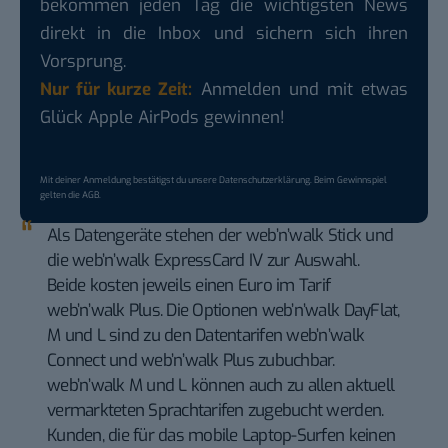
bekommen jeden Tag die wichtigsten News
direkt in die Inbox und sichern sich ihren
Vorsprung.
Nur für kurze Zeit:
Anmelden und mit etwas
Glück Apple AirPods gewinnen!
Mit deiner Anmeldung bestätigst du unsere
Datenschutzerklärung
. Beim Gewinnspiel
gelten die
AGB
.
Als Datengeräte stehen der web’n’walk Stick und
die web’n’walk ExpressCard IV zur Auswahl.
Beide kosten jeweils einen Euro im Tarif
web’n’walk Plus. Die Optionen web’n’walk DayFlat,
M und L sind zu den Datentarifen web’n’walk
Connect und web’n’walk Plus zubuchbar.
web’n’walk M und L können auch zu allen aktuell
vermarkteten Sprachtarifen zugebucht werden.
Kunden, die für das mobile Laptop-Surfen keinen