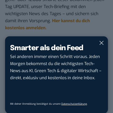
Tag UPDATE, unser Tech-Briefing mit den
wichtigsten News des Tages – und sichern sich
damit ihren Vorsprung.
Hier kannst du dich
kostenlos anmelden.
STELLENANZEIGEN
Smarter als dein Feed
Sei anderen immer einen Schritt voraus. Jeden
Social Media Content Creator (m/w/d)
moveUP Media GmbH
in
Düsseldorf
Morgen bekommst du die wichtigsten Tech-
News aus KI, Green Tech & digitaler Wirtschaft –
direkt, exklusiv und kostenlos in deine Inbox.
Anforderungs- und Projektmanager
touristische...
trendtours Holding GmbH
in
Eschborn
Mit deiner Anmeldung bestätigst du unsere
Datenschutzerklärung
.
IT Sales & Online Marketing Manager
(m/w/...