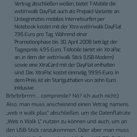
Vertrag abschließen wollen, bietet T-Mobile die
web’n’walk DayFlat auch als Prepaid-Variante an.
Unbegrenztes mobiles Internetsurfen per
Notebook kostet mit der Xtra web’n’walk DayFlat
7,95 Euro pro Tag. Während einer
Promotionphase bis 30. April 2008 beträgt der
Tagespreis 4,95 Euro. T-Mobile bietet ein XtraPac
an, in dem der web’n’walk Stick (USB-Modem)
sowie eine XtraCard mit der DayFlat enthalten
sind. Das XtraPac kostet einmalig 99,95 Euro. In
dem Preis ist ein Startguthaben von zehn Euro
inklusive.
Brbrbrbrrrrr… comprende? Nö? Ich auch nicht:)
Also, man muss anscheinend einen Vetrag namens
„web n walk plus“ abschließen, um die Datenflatrate
„Web n Walk L“ nutzen zu können und auch, um an
den USB-Stick ranzukommen. Oder aber man muss