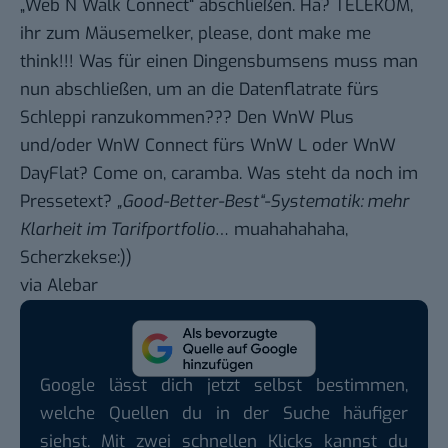
„Web N Walk Connect“ abschließen. Hä? TELEKOM,
ihr zum Mäusemelker, please, dont make me
think!!! Was für einen Dingensbumsens muss man
nun abschließen, um an die Datenflatrate fürs
Schleppi ranzukommen??? Den WnW Plus
und/oder WnW Connect fürs WnW L oder WnW
DayFlat? Come on, caramba. Was steht da noch im
Pressetext?
„Good-Better-Best“-Systematik: mehr
Klarheit im Tarifportfolio
… muahahahaha,
Scherzkekse:))
via
Alebar
Google lässt dich jetzt selbst bestimmen,
welche Quellen du in der Suche häufiger
siehst. Mit zwei schnellen Klicks kannst du