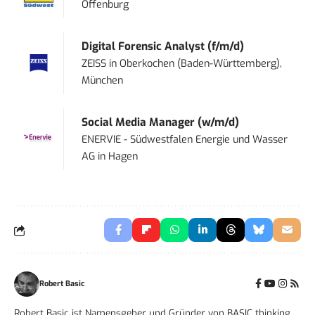
Offenburg
Digital Forensic Analyst (f/m/d)
ZEISS
in
Oberkochen (Baden-Württemberg),
München
Social Media Manager (w/m/d)
ENERVIE - Südwestfalen Energie und Wasser
AG
in
Hagen
Robert Basic
Robert Basic ist Namensgeber und Gründer von BASIC thinking