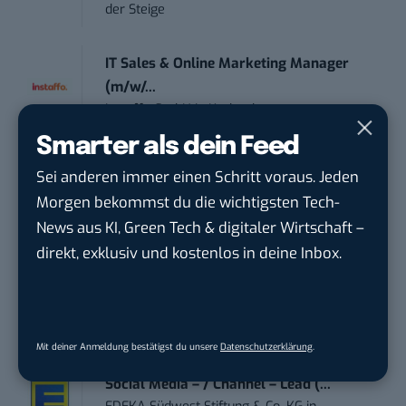
der Steige
IT Sales & Online Marketing Manager
(m/w/...
Instaffo GmbH
in
Karlsruhe
Smarter als dein Feed
Marketing Manager – Content
Sei anderen immer einen Schritt voraus. Jeden
Marketing /...
Morgen bekommst du die wichtigsten Tech-
Acura Fachklinik GmbH
in
Albstadt
News aus KI, Green Tech & digitaler Wirtschaft –
direkt, exklusiv und kostenlos in deine Inbox.
Content Marketing Specialist Product &
Te...
Ferdinand Bilstein GmbH & Co. KG
in
Ennepetal
Mit deiner Anmeldung bestätigst du unsere
Datenschutzerklärung
.
Social Media – / Channel – Lead (...