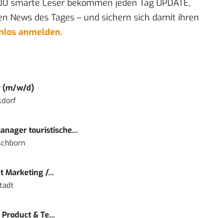
00 smarte Leser bekommen jeden Tag UPDATE,
en News des Tages – und sichern sich damit ihren
enlos anmelden.
r (m/w/d)
ldorf
nager touristische...
schborn
 Marketing /...
tadt
Product & Te...