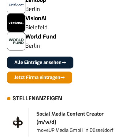
Zenloop
Berlin
VisionAI
Bielefeld
World Fund
Berlin
Alle Einträge ansehen
Jetzt Firma eintragen
STELLENANZEIGEN
Social Media Content Creator
(m/w/d)
moveUP Media GmbH
in
Düsseldorf