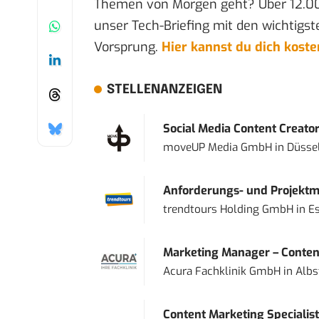
Themen von Morgen geht? Über 12.0
unser Tech-Briefing mit den wichtigst
Vorsprung.
Hier kannst du dich kost
STELLENANZEIGEN
Social Media Content Creato
moveUP Media GmbH
in
Düsse
Anforderungs- und Projektma
trendtours Holding GmbH
in
E
Marketing Manager – Content
Acura Fachklinik GmbH
in
Albs
Content Marketing Specialist 