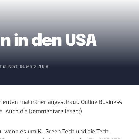
In in den USA
tualisiert: 18. März 2008
ahenten mal näher angeschaut:
Online Business
e
. Auch die Kommentare lesen;)
n
, wenn es um KI, Green Tech und die Tech-