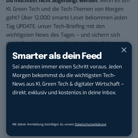
Du möchtest nicht abgehängt werden
, wenn es um
KI, Green Tech und die Tech-Themen von Morgen
geht? Über 12.000 smarte Leser bekommen jeden
Tag UPDATE, unser Tech-Briefing mit den
wichtigsten News des Tages – und sichern sich
damit ihren Vorsprung.
Hier kannst du dich
kostenlos anmelden.
Smarter als dein Feed
Sei anderen immer einen Schritt voraus. Jeden
STELLENANZEIGEN
Morgen bekommst du die wichtigsten Tech-
News aus KI, Green Tech & digitaler Wirtschaft –
Social Media Content Creator (m/w/d)
direkt, exklusiv und kostenlos in deine Inbox.
moveUP Media GmbH
in
Düsseldorf
Anforderungs- und Projektmanager
touristische...
Mit deiner Anmeldung bestätigst du unsere
Datenschutzerklärung
.
trendtours Holding GmbH
in
Eschborn