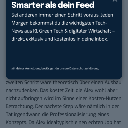
den USA zu vergleichen ist. Also muss man
Smarter als dein Feed
strategisch um die Blogs herumdenken und sich
Sei anderen immer einen Schritt voraus. Jeden
nicht alleine nur darauf stützen. Wenn man denn
Morgen bekommst du die wichtigsten Tech-
schon seine finanzielle Zukunft darauf aufbauen
News aus KI, Green Tech & digitaler Wirtschaft –
möchte. Genau das spiegelt auch die Überlegungen
direkt, exklusiv und kostenlos in deine Inbox.
beim Probefahrer-Blog von Alex hier wieder. Man
macht sich zu Beginn erstmal keinen Kopf darum,
wie man die Seite ausbauen kann, sondern erstmal
gehts nur rein darum, seine Voice zu trainieren,
Mit deiner Anmeldung bestätigst du unsere
Datenschutzerklärung
.
seine Themen zu finden, sich zu setteln. Erst im
zweiten Schritt wäre theoretisch über einen Ausbau
nachzudenken. Das kostet Zeit, die Alex wohl aber
nicht aufbringen wird im Sinne einer Kosten-Nutzen
Betrachtung. Der nächste Step wäre nämlich in der
Tat irgendwann die Professionalisierung eines
Konzepts. Da Alex idealtypisch einen echten Job hat