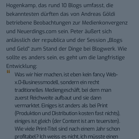
Hogenkamp, das rund 10 Blogs umfasst, die
bekanntesten dürften das von Andreas Göldi
betriebene
Beobachtungen zur Medienkonvergenz
und
Neuerdings.com
sein. Peter äußert sich
anlässlich der re:publica und der Session „Blogs
und Geld“ zum
Stand der Dinge bei Blogwerk
. Wie
sollte es anders sein, es geht um die langfristige
Entwicklung:
Was wir hier machen, ist eben kein fancy Web-
x.0-Businessmodell, sondern ein recht
traditionelles Mediengeschäft, bei dem man
zuerst Reichweite aufbaut und sie dann
vermarktet. Einiges ist anders als bei Print
(Produktion und Distribution kosten fast nichts),
einiges ist gleich (der Content ist am teuersten).
Wie viele Print-Titel sind nach einem Jahr schon
profitabel? Ich weiss es nicht, ich müsste einen