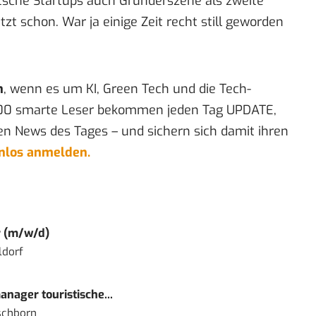
tsche Startups auch Gründerszene als zweite
etzt schon. War ja einige Zeit recht still geworden
n
, wenn es um KI, Green Tech und die Tech-
00 smarte Leser bekommen jeden Tag UPDATE,
en News des Tages – und sichern sich damit ihren
enlos anmelden.
r (m/w/d)
ldorf
nager touristische...
schborn