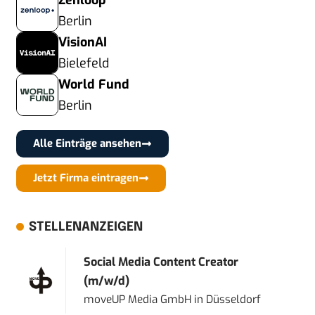
Zenloop
Berlin
VisionAI
Bielefeld
World Fund
Berlin
Alle Einträge ansehen
Jetzt Firma eintragen
STELLENANZEIGEN
Social Media Content Creator
(m/w/d)
moveUP Media GmbH
in
Düsseldorf