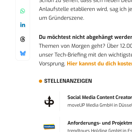
Schön zu sehen, dass sich neben Deu
Anlaufstelle etablieren wird, sag ich j
um Gründerszene.
Du möchtest nicht abgehängt werde
Themen von Morgen geht? Über 12.0
unser Tech-Briefing mit den wichtigst
Vorsprung.
Hier kannst du dich kost
STELLENANZEIGEN
Social Media Content Creato
moveUP Media GmbH
in
Düsse
Anforderungs- und Projektma
trendtours Holding GmbH
in
E