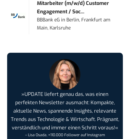
Mitarbeiter (m/w/d) Customer
Engagement / Soc...
BBBank eG
in
Berlin, Frankfurt am
Main, Karlsruhe
»UPDATE liefert genau das, was einen
perfekten Newsletter ausmacht: Kompakte,
aktuelle News, spannende Insights, relevante
Trends aus Technologie & Wirtschaft. Prägnant,
verständlich und immer einen Schritt voraus!«
– Lisa Osada, +110.000 Follower auf Instagram