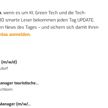
n
, wenn es um KI, Green Tech und die Tech-
00 smarte Leser bekommen jeden Tag UPDATE,
en News des Tages – und sichern sich damit ihren
enlos anmelden.
r (m/w/d)
ldorf
nager touristische...
schborn
 Manager (m/w/...