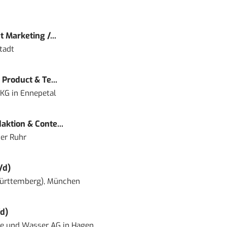
 Marketing /...
tadt
Product & Te...
 KG
in
Ennepetal
ktion & Conte...
er Ruhr
/d)
ürttemberg), München
d)
ie und Wasser AG
in
Hagen