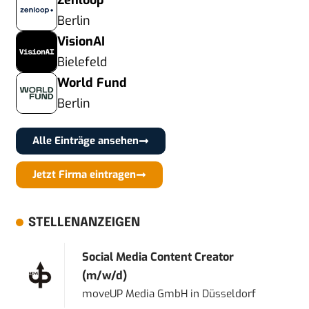
Zenloop
Berlin
VisionAI
Bielefeld
World Fund
Berlin
Alle Einträge ansehen
Jetzt Firma eintragen
STELLENANZEIGEN
Social Media Content Creator
(m/w/d)
moveUP Media GmbH
in
Düsseldorf