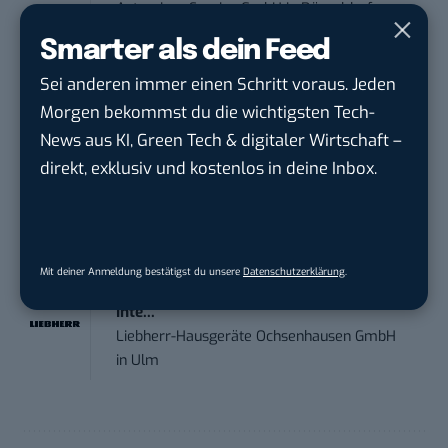
Actemium Service GmbH
in
Düsseldorf
Smarter als dein Feed
Online Marketing Manager (w/m/d)
Sei anderen immer einen Schritt voraus. Jeden
1&1
in
Montabaur, München
Morgen bekommst du die wichtigsten Tech-
News aus KI, Green Tech & digitaler Wirtschaft –
Marketing Specialist – AI & Content
direkt, exklusiv und kostenlos in deine Inbox.
Manag...
FEINMETALL GmbH
in
Herrenberg bei
Stuttgart
Mit deiner Anmeldung bestätigst du unsere
Datenschutzerklärung
.
Praktikum im E-Business – Business
Inte...
Liebherr-Hausgeräte Ochsenhausen GmbH
in
Ulm