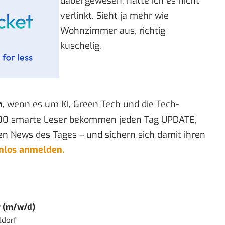
dabei gewesen, hätte ich es nicht
verlinkt. Sieht ja mehr wie
Wohnzimmer aus, richtig
kuschelig.
n
, wenn es um KI, Green Tech und die Tech-
00 smarte Leser bekommen jeden Tag UPDATE,
en News des Tages – und sichern sich damit ihren
enlos anmelden.
r (m/w/d)
ldorf