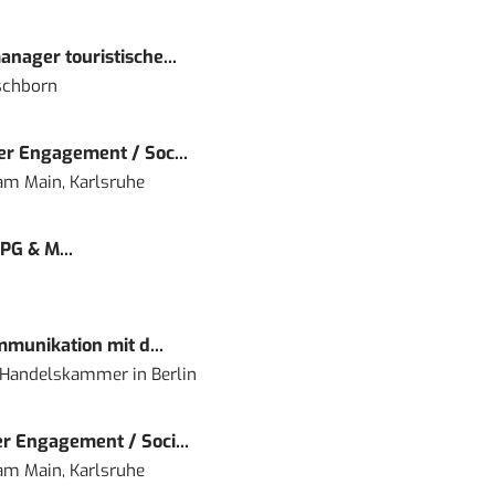
nager touristische...
schborn
r Engagement / Soc...
 am Main, Karlsruhe
PG & M...
mmunikation mit d...
nd Handelskammer
in
Berlin
r Engagement / Soci...
 am Main, Karlsruhe