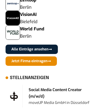
Zenloop
Berlin
VisionAI
Bielefeld
World Fund
Berlin
Alle Einträge ansehen
Jetzt Firma eintragen
STELLENANZEIGEN
Social Media Content Creator
(m/w/d)
moveUP Media GmbH
in
Düsseldorf