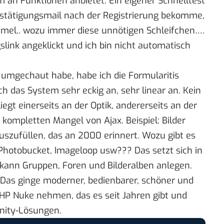
m an Funktionen anbietet. Ein eigener Schnelltest
Bestätigungsmail nach der Registrierung bekomme,
el.. wozu immer diese unnötigen Schleifchen….
gslink angeklickt und ich bin nicht automatisch
umgechaut habe, habe ich die Formularitis
h das System sehr eckig an, sehr linear an. Kein
egt einerseits an der Optik, andererseits an der
ompletten Mangel von Ajax. Beispiel: Bilder
szufüllen, das an 2000 erinnert. Wozu gibt es
hotobucket, Imageloop usw??? Das setzt sich in
 kann Gruppen, Foren und Bilderalben anlegen.
. Das ginge moderner, bedienbarer, schöner und
HP Nuke nehmen, das es seit Jahren gibt und
unity-Lösungen.