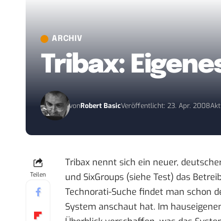
ARCHIV
Tribax: Eigene
von
Robert Basic
Veröffentlicht: 23. Apr. 2008
Akt
Tribax
nennt sich ein neuer, deutscher 
Teilen
und SixGroups (
siehe Test
) das Betrei
Technorati-Suche
findet man schon de
System anschaut hat. Im hauseigen