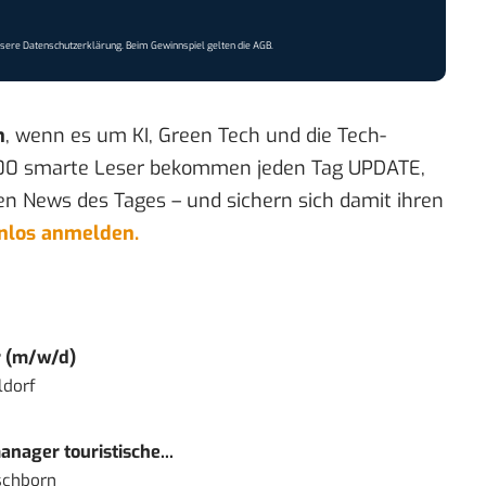
nsere
Datenschutzerklärung
. Beim Gewinnspiel gelten die
AGB
.
n
, wenn es um KI, Green Tech und die Tech-
00 smarte Leser bekommen jeden Tag UPDATE,
en News des Tages – und sichern sich damit ihren
enlos anmelden.
r (m/w/d)
ldorf
nager touristische...
schborn