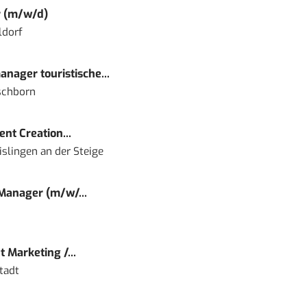
r (m/w/d)
ldorf
nager touristische...
schborn
nt Creation...
islingen an der Steige
 Manager (m/w/...
 Marketing /...
tadt