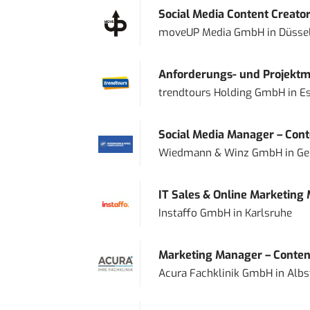
Social Media Content Creato
moveUP Media GmbH
in
Düsse
Anforderungs- und Projektma
trendtours Holding GmbH
in
E
Social Media Manager – Conte
Wiedmann & Winz GmbH
in
Ge
IT Sales & Online Marketing
Instaffo GmbH
in
Karlsruhe
Marketing Manager – Content
Acura Fachklinik GmbH
in
Albs