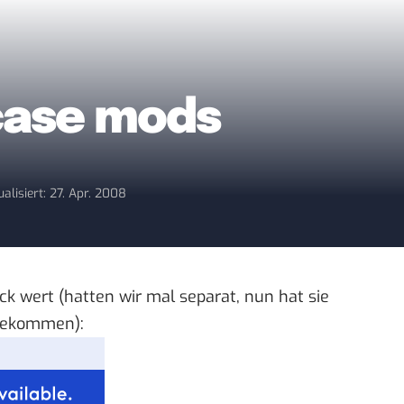
case mods
ualisiert: 27. Apr. 2008
ick wert
(hatten wir mal
separat
, nun hat sie
 bekommen):