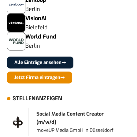
Zenloop
Berlin
VisionAI
Bielefeld
World Fund
Berlin
Alle Einträge ansehen
Jetzt Firma eintragen
STELLENANZEIGEN
Social Media Content Creator
(m/w/d)
moveUP Media GmbH
in
Düsseldorf