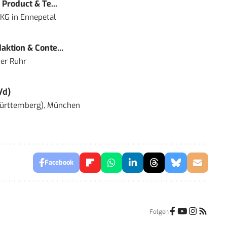
Product & Te...
 KG
in
Ennepetal
ktion & Conte...
er Ruhr
/d)
ürttemberg), München
Facebook
Folgen