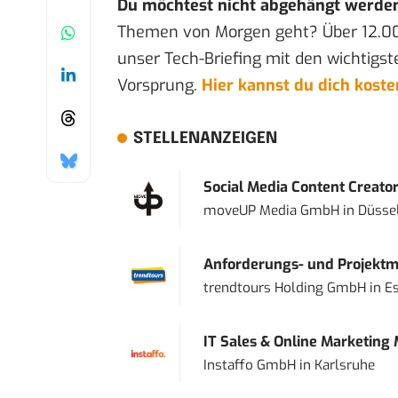
Du möchtest nicht abgehängt werde
Themen von Morgen geht? Über 12.0
unser Tech-Briefing mit den wichtigst
Vorsprung.
Hier kannst du dich kost
STELLENANZEIGEN
Social Media Content Creato
moveUP Media GmbH
in
Düsse
Anforderungs- und Projektma
trendtours Holding GmbH
in
E
IT Sales & Online Marketing
Instaffo GmbH
in
Karlsruhe