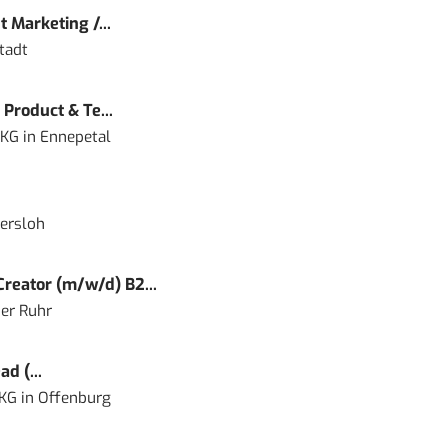
 Marketing /...
tadt
Product & Te...
 KG
in
Ennepetal
ersloh
reator (m/w/d) B2...
er Ruhr
d (...
 KG
in
Offenburg