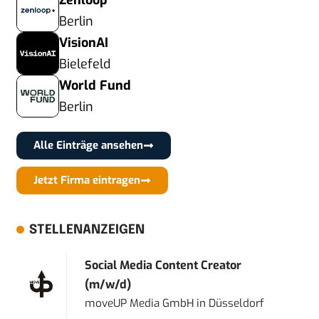
Zenloop
Berlin
VisionAI
Bielefeld
World Fund
Berlin
Alle Einträge ansehen
Jetzt Firma eintragen
STELLENANZEIGEN
Social Media Content Creator
(m/w/d)
moveUP Media GmbH
in
Düsseldorf