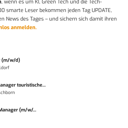
n
, wenn es um KI, Green Tech und die Tech-
00 smarte Leser bekommen jeden Tag UPDATE,
en News des Tages – und sichern sich damit ihren
enlos anmelden.
r (m/w/d)
ldorf
nager touristische...
schborn
 Manager (m/w/...