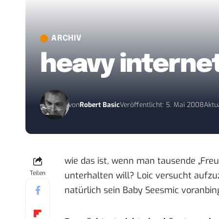
ARCHIV
heavy interne
von
Robert Basic
Veröffentlicht: 5. Mai 2008
Aktu
wie das ist, wenn man tausende „Freu
Teilen
unterhalten will?
Loic versucht aufzu
natürlich sein Baby Seesmic voranbin