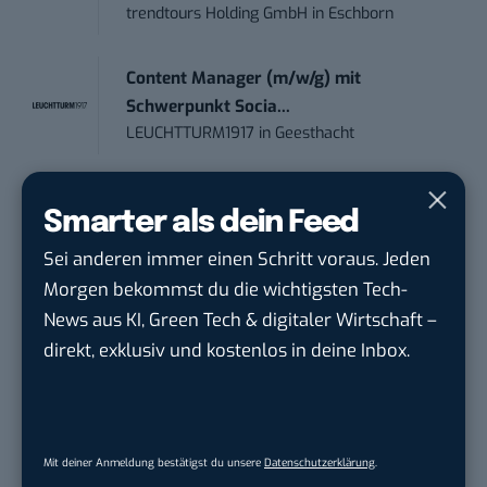
trendtours Holding GmbH
in
Eschborn
Content Manager (m/w/g) mit
Schwerpunkt Socia...
LEUCHTTURM1917
in
Geesthacht
Editorial Prompt Engineer (m/w/d)
Smarter als dein Feed
Motor Presse Verlagsgesellschaft mbH
in
Stuttgart
Sei anderen immer einen Schritt voraus. Jeden
Morgen bekommst du die wichtigsten Tech-
PR & Social Media Coordinator (m/w/d)
News aus KI, Green Tech & digitaler Wirtschaft –
Tropical Island Holding GmbH
in
Krausnick-
direkt, exklusiv und kostenlos in deine Inbox.
Groß Wasse...
Working Student Digital Learning – R&D
Pr...
Mit deiner Anmeldung bestätigst du unsere
Datenschutzerklärung
.